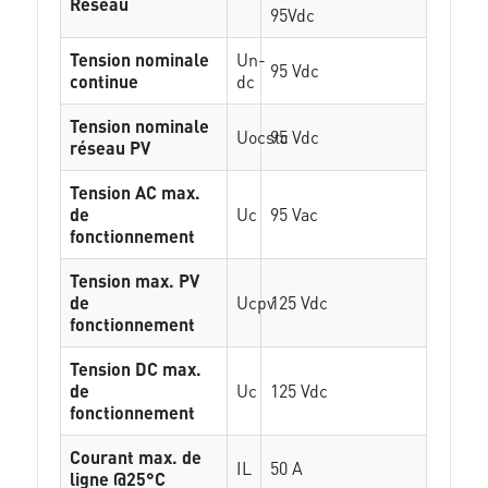
Réseau
95Vdc
Tension nominale
Un-
95 Vdc
continue
dc
Tension nominale
Uocstc
95 Vdc
réseau PV
Tension AC max.
de
Uc
95 Vac
fonctionnement
Tension max. PV
de
Ucpv
125 Vdc
fonctionnement
Tension DC max.
de
Uc
125 Vdc
fonctionnement
Courant max. de
IL
50 A
ligne @25°C