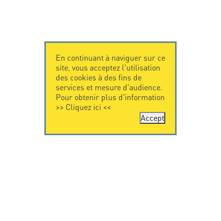
En continuant à naviguer sur ce
site, vous acceptez l'utilisation
des cookies à des fins de
services et mesure d'audience.
Pour obtenir plus d'information
>>
Cliquez ici
<<
Accept
CONTACTEZ-
CITEL
NOUS
La société
Spécialiste de la
CITEL - 29 boulevard
protection foudre
Edgar Quinet
Une présence
75014 Paris - France
internationale