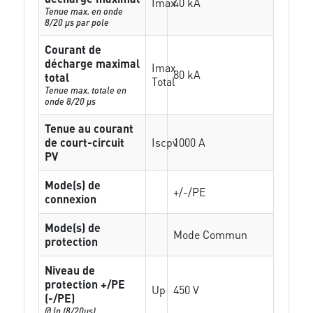
Imax
40 kA
Tenue max. en onde
8/20 µs par pole
Courant de
décharge maximal
Imax
80 kA
total
Total
Tenue max. totale en
onde 8/20 µs
Tenue au courant
de court-circuit
Iscpv
1000 A
PV
Mode(s) de
+/-/PE
connexion
Mode(s) de
Mode Commun
protection
Niveau de
protection +/PE
Up
450 V
(-/PE)
@ In (8/20µs)