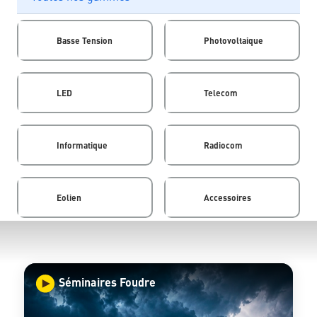
Basse Tension
Photovoltaique
LED
Telecom
Informatique
Radiocom
Eolien
Accessoires
Séminaires Foudre