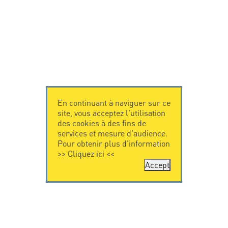
En continuant à naviguer sur ce
site, vous acceptez l'utilisation
des cookies à des fins de
services et mesure d'audience.
Pour obtenir plus d'information
>>
Cliquez ici
<<
Accept
CONTACTEZ-
CITEL
NOUS
La société