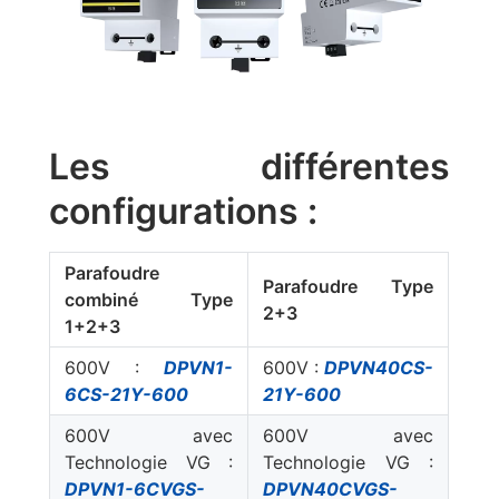
Les différentes
configurations :
Parafoudre
Parafoudre Type
combiné Type
2+3
1+2+3
600V :
DPVN1-
600V :
DPVN40CS-
6CS-21Y-600
21Y-600
600V avec
600V avec
Technologie VG :
Technologie VG :
DPVN1-6CVGS-
DPVN40CVGS-