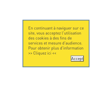
En continuant à naviguer sur ce
site, vous acceptez l'utilisation
des cookies à des fins de
services et mesure d'audience.
Pour obtenir plus d'information
>>
Cliquez ici
<<
Accept
CONTACTEZ-
CITEL
NOUS
La société
Spécialiste de la
CITEL - 29 boulevard
protection foudre
Edgar Quinet
Une présence
75014 Paris - France
internationale
Tel: +33.1.41.23.50.23