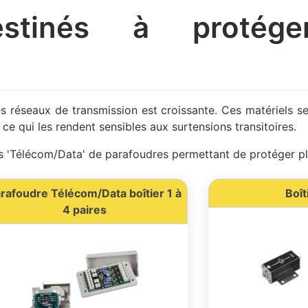
estinés à protég
s réseaux de transmission est croissante. Ces matériels 
 ce qui les rendent sensibles aux surtensions transitoires.
'Télécom/Data' de parafoudres permettant de protéger plu
rafoudre Télécom/Data boîtier 1 à
Boît
4 paires