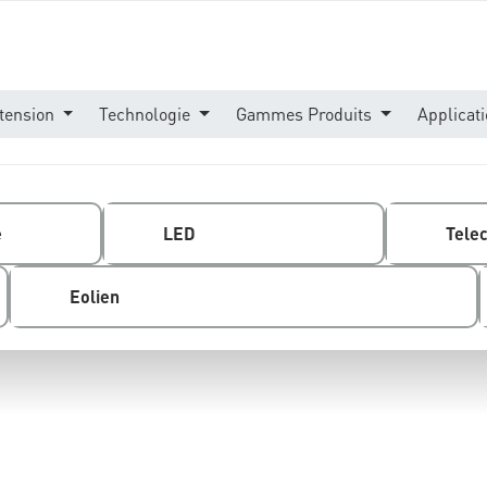
tension
Technologie
Gammes Produits
Applicat
e
LED
Tele
Eolien