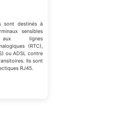
s sont destinés à
rminaux sensibles
 aux lignes
nalogiques (RTC),
S) ou ADSL contre
ansitoires. Ils sont
ectiques RJ45.