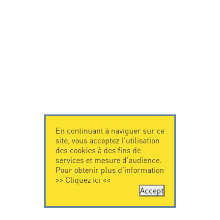
En continuant à naviguer sur ce
site, vous acceptez l'utilisation
des cookies à des fins de
services et mesure d'audience.
Pour obtenir plus d'information
>>
Cliquez ici
<<
Accept