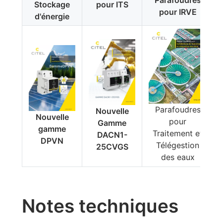
Parafoudres
Stockage
pour ITS
pour IRVE
d'énergie
Parafoudres
Nouvelle
Nouvelle
pour
Gamme
gamme
Traitement et
DACN1-
DPVN
Télégestion
25CVGS
des eaux
Notes techniques