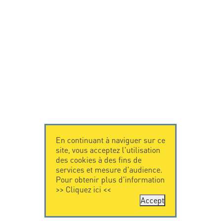
En continuant à naviguer sur ce
site, vous acceptez l'utilisation
des cookies à des fins de
services et mesure d'audience.
Pour obtenir plus d'information
>>
Cliquez ici
<<
Accept