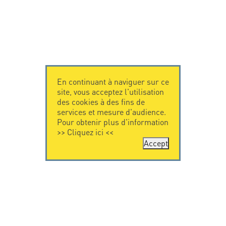
En continuant à naviguer sur ce
site, vous acceptez l'utilisation
des cookies à des fins de
services et mesure d'audience.
Pour obtenir plus d'information
>>
Cliquez ici
<<
Accept
CONTACTEZ-
CITEL
NOUS
La société
Spécialiste de la
CITEL - 29 boulevard
protection foudre
Edgar Quinet