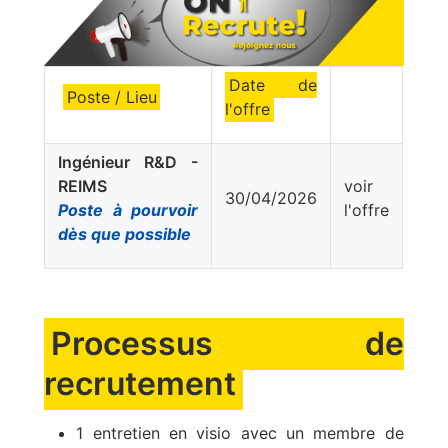
Date de
Poste / Lieu
l'offre
Ingénieur R&D -
REIMS
voir
30/04/2026
Poste à pourvoir
l'offre
dès que possible
Processus de
recrutement
1 entretien en visio avec un membre de