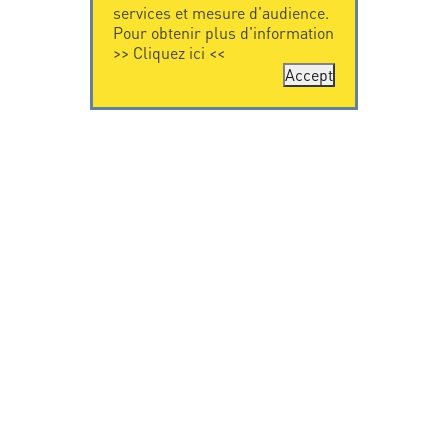
services et mesure d'audience.
Pour obtenir plus d'information
>>
Cliquez ici
<<
Accept
CONTACTEZ-
CITEL
NOUS
La société
Spécialiste de la
CITEL - 29 boulevard
protection foudre
Edgar Quinet
Une présence
75014 Paris - France
internationale
Tel: +33.1.41.23.50.23
VIDEO
RESSOURCES
Citel en vidéo
Téléchargement