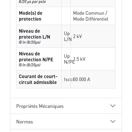
8/20 µs par pole
Mode(s) de
Mode Commun /
protection
Mode Différentiel
Niveau de
Up
2 kV
protection L/N
L/N
@ In (8/20µs)
Niveau de
Up
1.5 kV
protection N/PE
N/PE
@ In (8/20µs)
Courant de court-
Isccr
50 000 A
circuit admissible
Propriétés Mécaniques
Normes