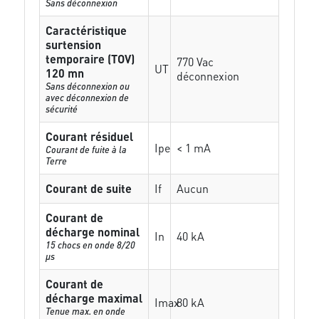
Sans déconnexion
Caractéristique
surtension
temporaire (TOV)
770 Vac
UT
120 mn
déconnexion
Sans déconnexion ou
avec déconnexion de
sécurité
Courant résiduel
Ipe
< 1 mA
Courant de fuite à la
Terre
Courant de suite
If
Aucun
Courant de
décharge nominal
In
40 kA
15 chocs en onde 8/20
µs
Courant de
décharge maximal
Imax
80 kA
Tenue max. en onde