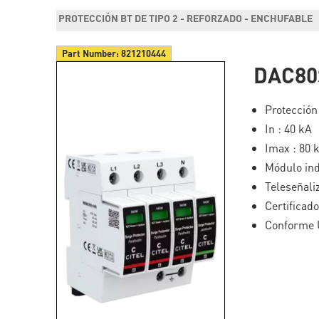
PROTECCIÓN BT DE TIPO 2 - REFORZADO - ENCHUFABLE
Part Number:
821210444
DAC80
Protección
In : 40 kA
Imax : 80 
Módulo ind
Teleseñali
Certificad
Conforme 