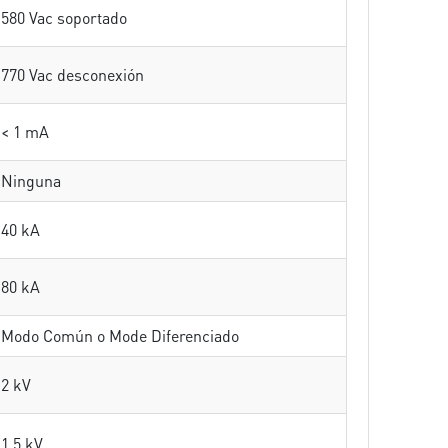
580 Vac soportado
770 Vac desconexión
< 1 mA
Ninguna
40 kA
80 kA
Modo Común o Mode Diferenciado
2 kV
1.5 kV