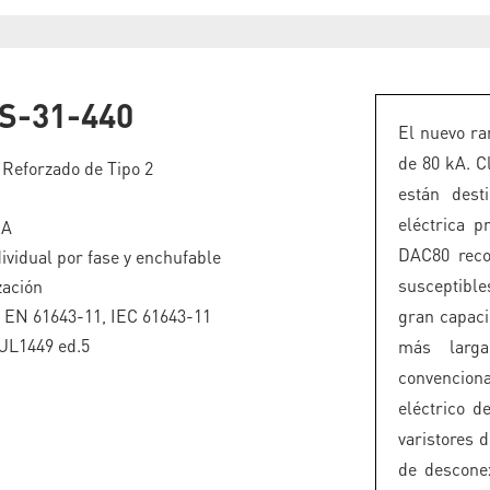
S-31-440
El nuevo ra
de 80 kA. C
 Reforzado de Tipo 2
están dest
eléctrica 
kA
DAC80 reco
ividual por fase y enchufable
susceptible
zación
o EN 61643-11, IEC 61643-11
gran capaci
UL1449 ed.5
más larga
convencion
eléctrico 
varistores 
de descone