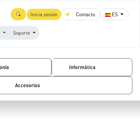
Inicia sesión
Contacto
ES
s
Soporte
onía
Informática
Accesorios