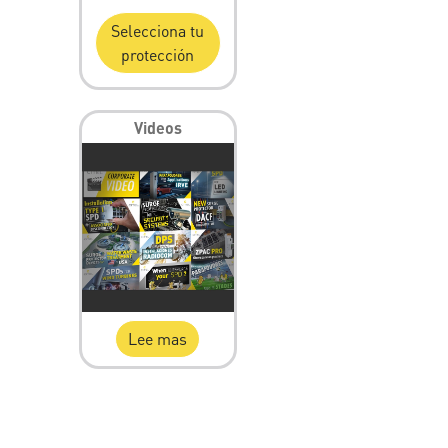
Selecciona tu
protección
Videos
Lee mas