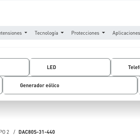
etensiones
Tecnología
Protecciones
Aplicacione
LED
Telef
Generador eólico
PO 2
/
DAC80S-31-440