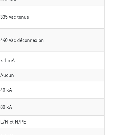
335 Vac tenue
440 Vac déconnexion
< 1 mA
Aucun
40 kA
80 kA
L/N et N/PE