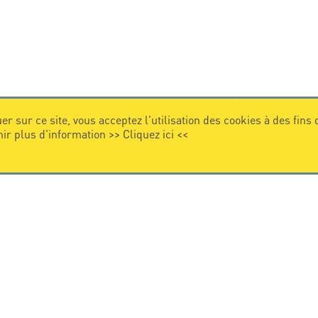
er sur ce site, vous acceptez l'utilisation des cookies à des fins
nir plus d'information >>
Cliquez ici
<<
VIDEO
Citel en vidéo
de la protection foudre
e internationale