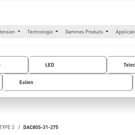
tension
Technologie
Gammes Produits
Applicat
e
LED
Tele
Eolien
TYPE 2
/
DAC80S-31-275