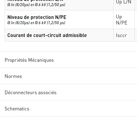
Up L/N
@ In (8/20µs) et @ 6 kV (1,2/50 µs)
Up
Niveau de protection N/PE
N/PE
@ In (8/20µs) et @ 6 kV (1,2/50 µs)
Courant de court-circuit admissible
Isccr
Propriétés Mécaniques
Normes
Déconnecteurs associés
Schematics