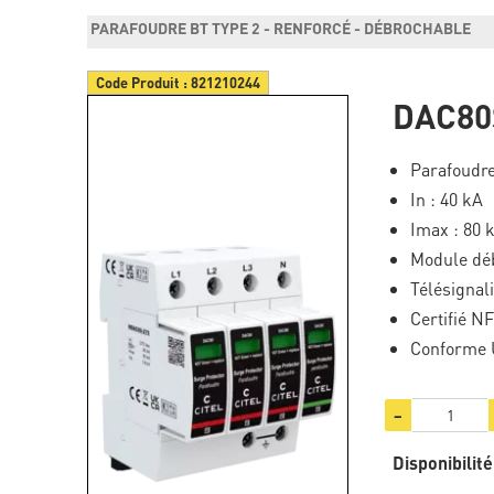
PARAFOUDRE BT TYPE 2 - RENFORCÉ - DÉBROCHABLE
Code Produit :
821210244
DAC80
Parafoudre
In : 40 kA
Imax : 80 
Module dé
Télésignali
Certifié N
Conforme 
−
Disponibilité