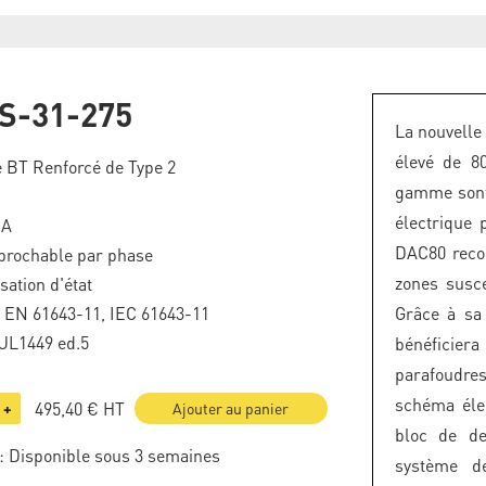
S-31-275
La nouvelle
élevé de 8
 BT Renforcé de Type 2
gamme sont 
électrique 
kA
DAC80 reco
brochable par phase
zones susce
sation d'état
F EN 61643-11, IEC 61643-11
Grâce à sa
UL1449 ed.5
bénéficie
parafoudres
schéma éle
495,40 €
HT
+
Ajouter au panier
bloc de de
: Disponible sous 3 semaines
système d