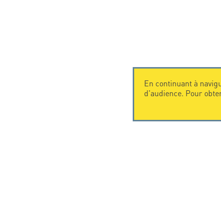
En continuant à navigu
d'audience. Pour obte
CONTACTEZ-NOUS
CITEL
CITEL - 29 boulevard Edgar Quinet
La société
75014 Paris - France
Spécialiste 
Tel: +33.1.41.23.50.23
Une présenc