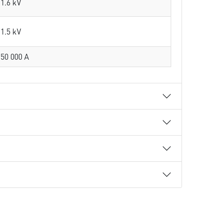
1.6 kV
1.5 kV
50 000 A