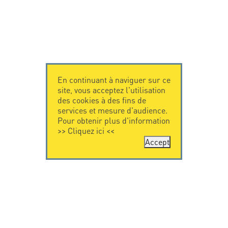
En continuant à naviguer sur ce
site, vous acceptez l'utilisation
des cookies à des fins de
services et mesure d'audience.
Pour obtenir plus d'information
>>
Cliquez ici
<<
Accept
CONTACTEZ-
CITEL
NOUS
La société
Spécialiste de la
CITEL - 29 boulevard
protection foudre
Edgar Quinet