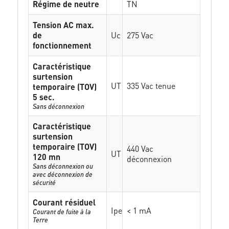
Régime de neutre
TN
Tension AC max.
de
Uc
275 Vac
fonctionnement
Caractéristique
surtension
UT
335 Vac tenue
temporaire (TOV)
5 sec.
Sans déconnexion
Caractéristique
surtension
temporaire (TOV)
440 Vac
UT
120 mn
déconnexion
Sans déconnexion ou
avec déconnexion de
sécurité
Courant résiduel
Ipe
< 1 mA
Courant de fuite à la
Terre