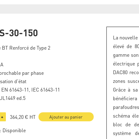
S-30-150
La nouvelle
élevé de 8
 BT Renforcé de Type 2
gamme sont 
électrique 
kA
DAC80 reco
brochable par phase
zones susce
sation d'état
F EN 61643-11, IEC 61643-11
Grâce à sa
UL1449 ed.5
bénéficie
parafoudres
schéma éle
364,20 €
HT
+
Ajouter au panier
bloc de de
: Disponible
système d