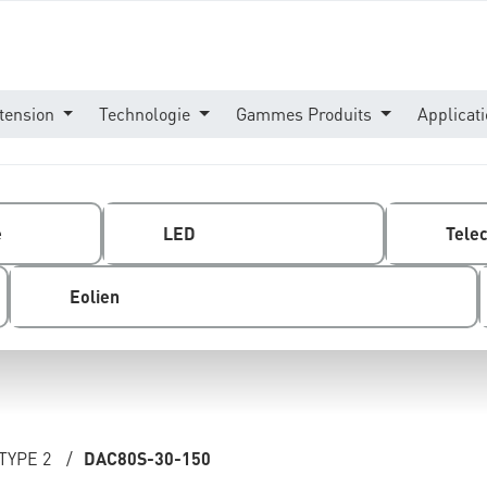
tension
Technologie
Gammes Produits
Applicat
e
LED
Tele
Eolien
TYPE 2
/
DAC80S-30-150