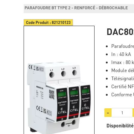
PARAFOUDRE BT TYPE 2 - RENFORCÉ - DÉBROCHABLE
Code Produit :
821210123
DAC80
Parafoudre
In : 40 kA
Imax : 80 
Module dé
Télésignali
Certifié N
Conforme 
−
Disponibilité