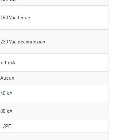
180 Vac tenue
230 Vac déconnexion
< 1 mA
Aucun
40 kA
80 kA
L/PE