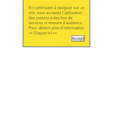
En continuant à naviguer sur ce
site, vous acceptez l'utilisation
des cookies à des fins de
services et mesure d'audience.
Pour obtenir plus d'information
>>
Cliquez ici
<<
Accept
CONTACTEZ-
CITEL
NOUS
La société
Spécialiste de la
CITEL - 29 boulevard
protection foudre
Edgar Quinet
Une présence
75014 Paris - France
internationale
Tel: +33.1.41.23.50.23