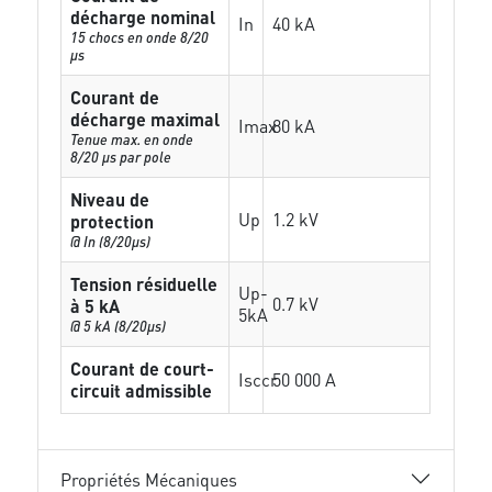
décharge nominal
In
40 kA
15 chocs en onde 8/20
µs
Courant de
décharge maximal
Imax
80 kA
Tenue max. en onde
8/20 µs par pole
Niveau de
Up
1.2 kV
protection
@ In (8/20µs)
Tension résiduelle
Up-
0.7 kV
à 5 kA
5kA
@ 5 kA (8/20µs)
Courant de court-
Isccr
50 000 A
circuit admissible
Propriétés Mécaniques