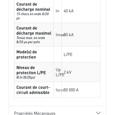
Courant de
décharge nominal
In
40 kA
15 chocs en onde 8/20
µs
Courant de
décharge maximal
Imax
80 kA
Tenue max. en onde
8/20 µs par pole
Mode(s) de
L/PE
protection
Niveau de
Up
2 kV
protection L/PE
L/PE
@ In (8/20µs)
Courant de court-
Isccr
50 000 A
circuit admissible
Propriétés Mécaniques