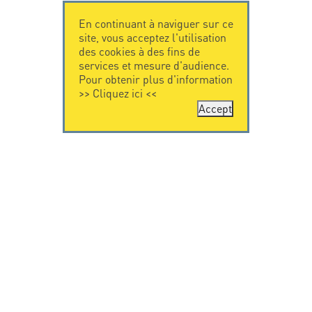
En continuant à naviguer sur ce
site, vous acceptez l'utilisation
des cookies à des fins de
services et mesure d'audience.
Pour obtenir plus d'information
>>
Cliquez ici
<<
Accept
CONTACTEZ-
CITEL
NOUS
La société
Spécialiste de la
CITEL - 29 boulevard
protection foudre
Edgar Quinet
Une présence
75014 Paris - France
internationale
Tel: +33.1.41.23.50.23