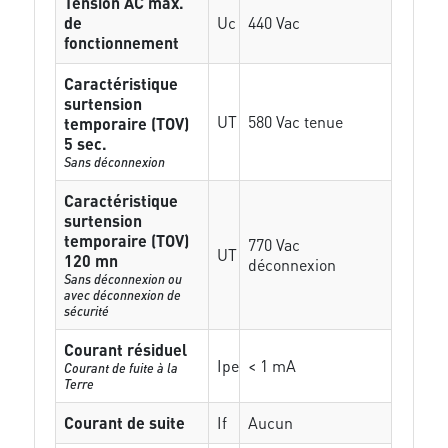
Tension AC max.
de
Uc
440 Vac
fonctionnement
Caractéristique
surtension
UT
580 Vac tenue
temporaire (TOV)
5 sec.
Sans déconnexion
Caractéristique
surtension
temporaire (TOV)
770 Vac
UT
120 mn
déconnexion
Sans déconnexion ou
avec déconnexion de
sécurité
Courant résiduel
Ipe
< 1 mA
Courant de fuite à la
Terre
Courant de suite
If
Aucun