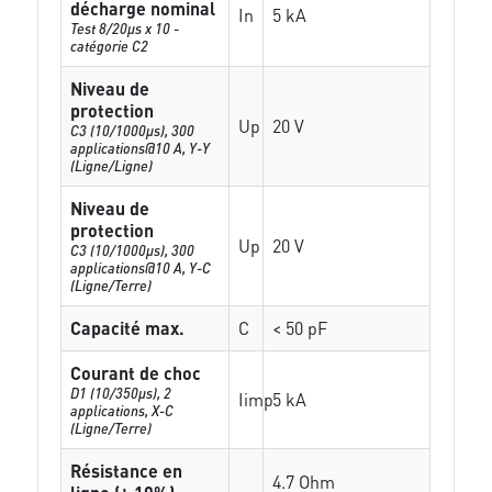
décharge nominal
In
5 kA
Test 8/20µs x 10 -
catégorie C2
Niveau de
protection
Up
20 V
C3 (10/1000μs), 300
applications@10 A, Y-Y
(Ligne/Ligne)
Niveau de
protection
Up
20 V
C3 (10/1000μs), 300
applications@10 A, Y-C
(Ligne/Terre)
Capacité max.
C
< 50 pF
Courant de choc
D1 (10/350μs), 2
Iimp
5 kA
applications, X-C
(Ligne/Terre)
Résistance en
4.7 Ohm