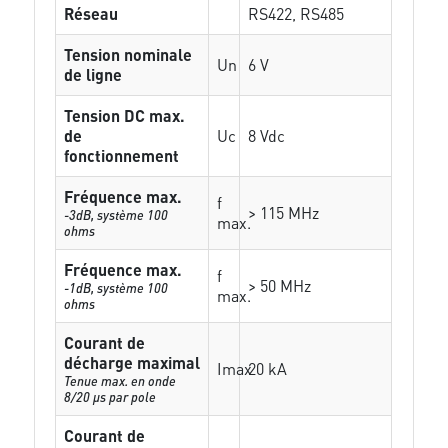
Réseau
RS422, RS485
Tension nominale
Un
6 V
de ligne
Tension DC max.
de
Uc
8 Vdc
fonctionnement
Fréquence max.
f
> 115 MHz
-3dB, système 100
max.
ohms
Fréquence max.
f
> 50 MHz
-1dB, système 100
max.
ohms
Courant de
décharge maximal
Imax
20 kA
Tenue max. en onde
8/20 µs par pole
Courant de