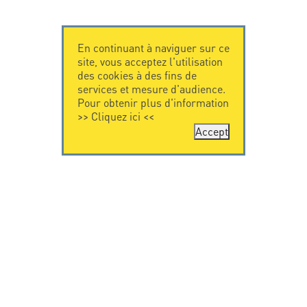
En continuant à naviguer sur ce
site, vous acceptez l'utilisation
des cookies à des fins de
services et mesure d'audience.
Pour obtenir plus d'information
>>
Cliquez ici
<<
Accept
CONTACTEZ-
CITEL
NOUS
La société
Spécialiste de la
CITEL - 29 boulevard
protection foudre
Edgar Quinet
Une présence
75014 Paris - France
internationale
Tel: +33.1.41.23.50.23