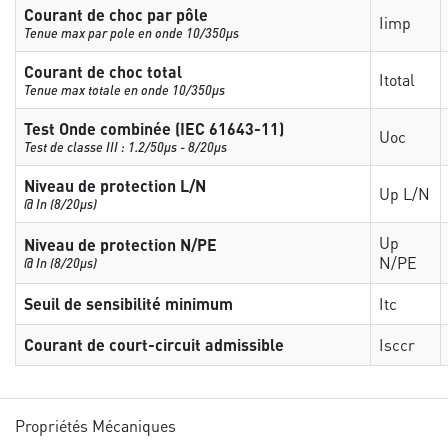
Courant de choc par pôle
Iimp
Tenue max par pole en onde 10/350µs
Courant de choc total
Itotal
Tenue max totale en onde 10/350µs
Test Onde combinée (IEC 61643-11)
Uoc
Test de classe III : 1.2/50µs - 8/20µs
Niveau de protection L/N
Up L/N
@ In (8/20µs)
Up
Niveau de protection N/PE
N/PE
@ In (8/20µs)
Seuil de sensibilité minimum
Itc
Courant de court-circuit admissible
Isccr
Propriétés Mécaniques