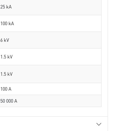
25 kA
100 kA
6 kV
1.5 kV
1.5 kV
100 A
50 000 A