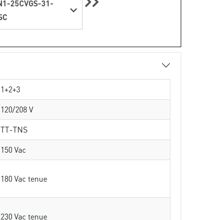
1-25CVGS-31-
SC
1+2+3
120/208 V
TT-TNS
150 Vac
180 Vac tenue
230 Vac tenue