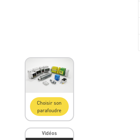
Choisir son
parafoudre
Vidéos