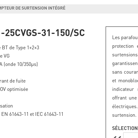
MPTEUR DE SURTENSION INTÉGRÉ
-25CVGS-31-150/SC
Les parafo
protection
 BT de Type 1+2+3
surtension
ie VG
garantissen
kA (onde 10/350µs)
sans couran
et monobloc
ant de fuite
TOV optimisée
indicateur
offrant une
isation
électriques
F EN 61643-11 et IEC 61643-11
surtension.
SÉLECTION