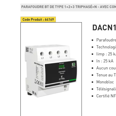
PARAFOUDRE BT DE TYPE 1+2+3 TRIPHASÉ+N - AVEC CO
Code Produit :
64169
DACN1
Parafoudre
Technolog
Iimp : 25 
In : 25 kA
Aucun cour
Tenue au 
Monobloc
Télésignal
Certifié N