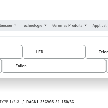
tension
Technologie
Gammes Produits
Applicat
e
LED
Tele
Eolien
TYPE 1+2+3
/
DACN1-25CVGS-31-150/SC