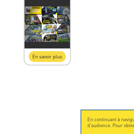
En savoir plus
En continuant à navigu
d'audience. Pour obte