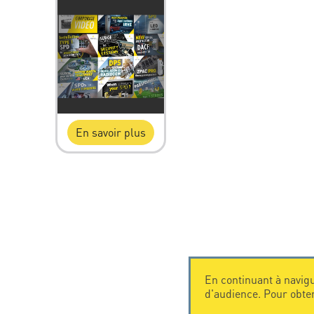
En savoir plus
En continuant à navigu
d'audience. Pour obte