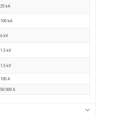
25 kA
100 kA
6 kV
1.5 kV
1.5 kV
100 A
50 000 A