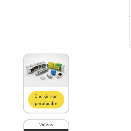
Choisir son
parafoudre
Vidéos