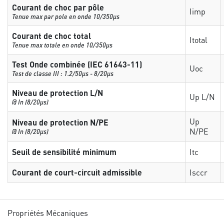
Courant de choc par pôle
Iimp
Tenue max par pole en onde 10/350µs
Courant de choc total
Itotal
Tenue max totale en onde 10/350µs
Test Onde combinée (IEC 61643-11)
Uoc
Test de classe III : 1.2/50µs - 8/20µs
Niveau de protection L/N
Up L/N
@ In (8/20µs)
Up
Niveau de protection N/PE
N/PE
@ In (8/20µs)
Seuil de sensibilité minimum
Itc
Courant de court-circuit admissible
Isccr
Propriétés Mécaniques