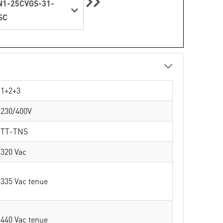
1-25CVGS-31-
SC
1+2+3
230/400V
TT-TNS
320 Vac
335 Vac tenue
440 Vac tenue