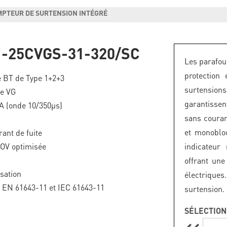
MPTEUR DE SURTENSION INTÉGRÉ
-25CVGS-31-320/SC
Les parafo
protection
 BT de Type 1+2+3
surtension
ie VG
garantissen
kA (onde 10/350µs)
sans couran
et monobloc
ant de fuite
TOV optimisée
indicateur
offrant une
isation
électriques
F EN 61643-11 et IEC 61643-11
surtension.
SÉLECTION