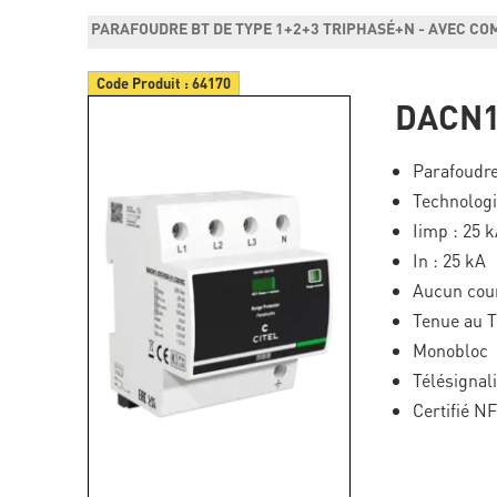
PARAFOUDRE BT DE TYPE 1+2+3 TRIPHASÉ+N - AVEC CO
Code Produit :
64170
DACN1
Parafoudre
Technolog
Iimp : 25 
In : 25 kA
Aucun cour
Tenue au 
Monobloc
Télésignal
Certifié N