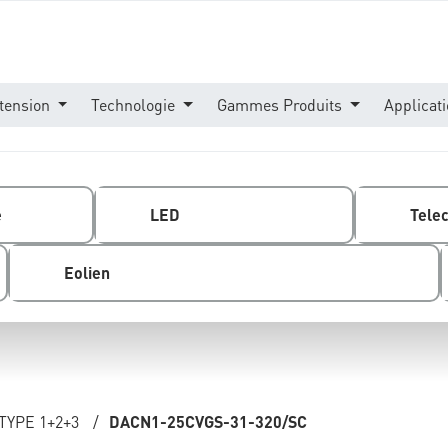
tension
Technologie
Gammes Produits
Applicat
e
LED
Tele
Eolien
TYPE 1+2+3
/
DACN1-25CVGS-31-320/SC