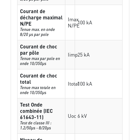
Courant de
décharge maximal
Imax
100 kA
N/PE
N/PE
Tenue max. en onde
8/20 µs par pole
Courant de choc
par pôle
Iimp
25 kA
Tenue max par pole en
onde 10/350µs
Courant de choc
total
Itotal
100 kA
Tenue max totale en
onde 10/350µs
Test Onde
combinée (IEC
Uoc
6 kV
61643-11)
Test de classe III :
1.2/50µs - 8/20µs
Niveau de