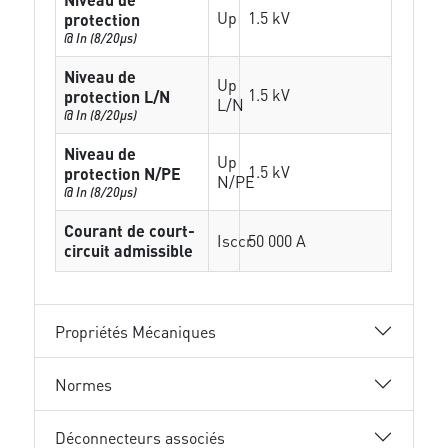
Up
1.5 kV
protection
@ In (8/20µs)
Niveau de
Up
1.5 kV
protection L/N
L/N
@ In (8/20µs)
Niveau de
Up
1.5 kV
protection N/PE
N/PE
@ In (8/20µs)
Courant de court-
Isccr
50 000 A
circuit admissible
Propriétés Mécaniques
Normes
Déconnecteurs associés