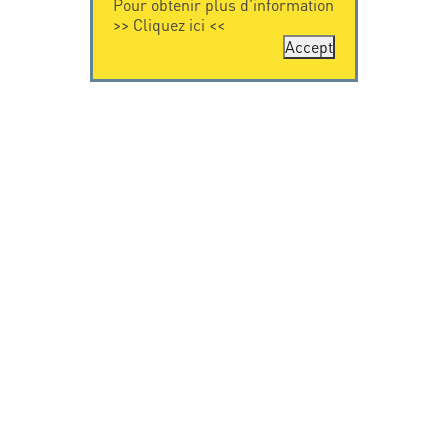
Pour obtenir plus d'information
>>
Cliquez ici
<<
Accept
CONTACTEZ-
CITEL
NOUS
La société
Spécialiste de la
CITEL - 29 boulevard
protection foudre
Edgar Quinet
Une présence
75014 Paris - France
internationale
Tel: +33.1.41.23.50.23
VIDEO
RESSOURCES
Citel en vidéo
Téléchargement
© Copyright CITEL 2026, Tous droits réservés.