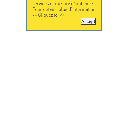
services et mesure d'audience.
Pour obtenir plus d'information
>>
Cliquez ici
<<
Accept
CONTACTEZ-
CITEL
NOUS
La société
Spécialiste de la
CITEL - 29 boulevard
protection foudre
Edgar Quinet
Une présence
75014 Paris - France
internationale
Tel: +33.1.41.23.50.23
VIDEO
RESSOURCES
Citel en vidéo
Téléchargement