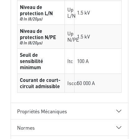
Niveau de
Up
1.5 kV
protection L/N
L/N
@ In (8/20µs)
Niveau de
Up
1.5 kV
protection N/PE
N/PE
@ In (8/20µs)
Seuil de
sensibilité
Itc
100 A
minimum
Courant de court-
Isccr
50 000 A
circuit admissible
Propriétés Mécaniques
Normes