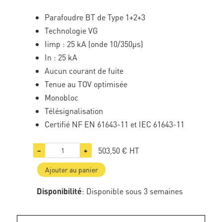
Parafoudre BT de Type 1+2+3
Technologie VG
Iimp : 25 kA (onde 10/350µs)
In : 25 kA
Aucun courant de fuite
Tenue au TOV optimisée
Monobloc
Télésignalisation
Certifié NF EN 61643-11 et IEC 61643-11
503,50 €
HT
−
+
Ajouter au panier
Disponibilité
: Disponible sous 3 semaines