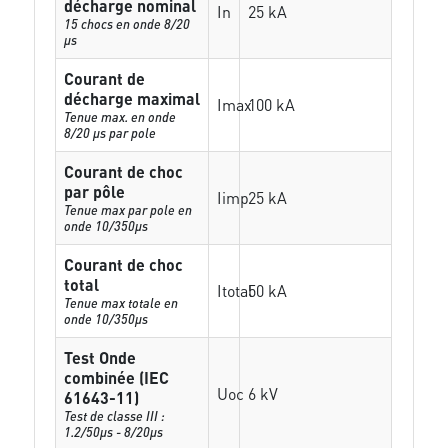
décharge nominal
In
25 kA
15 chocs en onde 8/20
µs
Courant de
décharge maximal
Imax
100 kA
Tenue max. en onde
8/20 µs par pole
Courant de choc
par pôle
Iimp
25 kA
Tenue max par pole en
onde 10/350µs
Courant de choc
total
Itotal
50 kA
Tenue max totale en
onde 10/350µs
Test Onde
combinée (IEC
Uoc
6 kV
61643-11)
Test de classe III :
1.2/50µs - 8/20µs