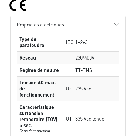
Propriétés électriques
Type de
IEC
1+2+3
parafoudre
Réseau
230/400V
Régime de neutre
TT-TNS
Tension AC max.
de
Uc
275 Vac
fonctionnement
Caractéristique
surtension
UT
335 Vac tenue
temporaire (TOV)
5 sec.
Sans déconnexion