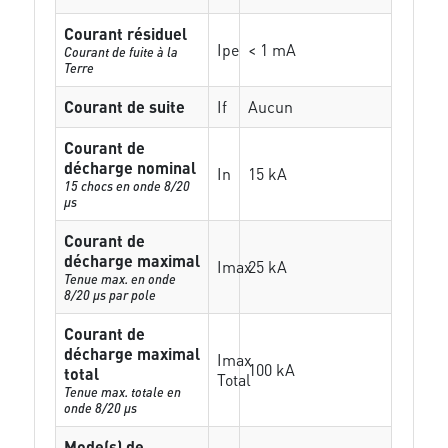
Courant résiduel
Ipe
< 1 mA
Courant de fuite à la
Terre
Courant de suite
If
Aucun
Courant de
décharge nominal
In
15 kA
15 chocs en onde 8/20
µs
Courant de
décharge maximal
Imax
25 kA
Tenue max. en onde
8/20 µs par pole
Courant de
décharge maximal
Imax
100 kA
total
Total
Tenue max. totale en
onde 8/20 µs
Mode(s) de