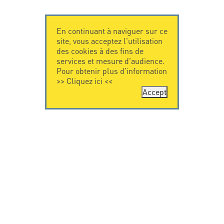
En continuant à naviguer sur ce
site, vous acceptez l'utilisation
des cookies à des fins de
services et mesure d'audience.
Pour obtenir plus d'information
>>
Cliquez ici
<<
Accept
CONTACTEZ-
CITEL
NOUS
La société
Spécialiste de la
CITEL - 29 boulevard
protection foudre
Edgar Quinet
Une présence
75014 Paris - France
internationale
Tel: +33.1.41.23.50.23