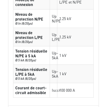
L/PE et N/PE
connexion
Niveau de
Up
1.25 kV
protection N/PE
N/PE
@ In (8/20µs)
Niveau de
Up
1.25 kV
protection L/PE
L/PE
@ In (8/20µs)
Tension résiduelle
Up-
1 kV
N/PE à 5 kA
5kA
@ 5 kA (8/20µs)
Tension résiduelle
Up-
1 kV
L/PE à 5kA
5kA
@ 5 kA (8/20µs)
Courant de court-
Isccr
100 000 A
circuit admissible