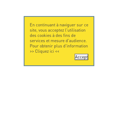
En continuant à naviguer sur ce
site, vous acceptez l'utilisation
des cookies à des fins de
services et mesure d'audience.
Pour obtenir plus d'information
>>
Cliquez ici
<<
Accept
CONTACTEZ-
CITEL
NOUS
La société
Spécialiste de la
CITEL - 29 boulevard
protection foudre
Edgar Quinet
Une présence
75014 Paris - France
internationale
Tel: +33.1.41.23.50.23