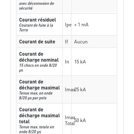
avec déconnexion de
sécurité
Courant résiduel
Ipe
< 1 mA
Courant de fuite à la
Terre
Courant de suite
If
Aucun
Courant de
décharge nominal
In
15 kA
15 chocs en onde 8/20
µs
Courant de
décharge maximal
Imax
25 kA
Tenue max. en onde
8/20 µs par pole
Courant de
décharge maximal
Imax
50 kA
total
Total
Tenue max. totale en
onde 8/20 µs