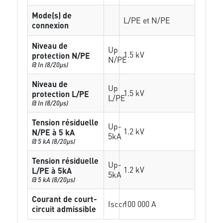
Mode(s) de
L/PE et N/PE
connexion
Niveau de
Up
1.5 kV
protection N/PE
N/PE
@ In (8/20µs)
Niveau de
Up
1.5 kV
protection L/PE
L/PE
@ In (8/20µs)
Tension résiduelle
Up-
1.2 kV
N/PE à 5 kA
5kA
@ 5 kA (8/20µs)
Tension résiduelle
Up-
1.2 kV
L/PE à 5kA
5kA
@ 5 kA (8/20µs)
Courant de court-
Isccr
100 000 A
circuit admissible