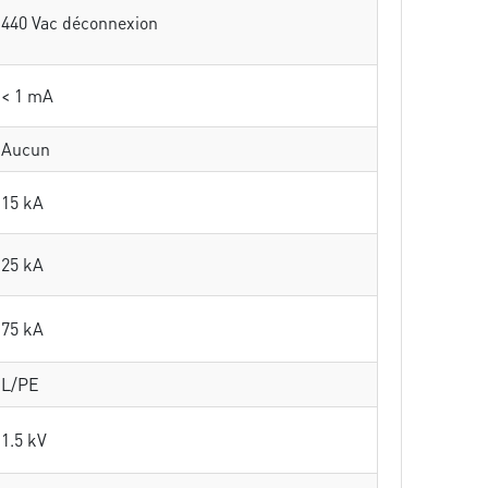
440 Vac déconnexion
< 1 mA
Aucun
15 kA
25 kA
75 kA
L/PE
1.5 kV