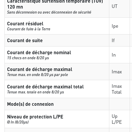
Caractéristique surtension temporaire (TOV)
UT
120 mn
Sans déconnexion ou avec déconnexion de sécurité
Courant résiduel
Ipe
Courant de fuite à la Terre
Courant de suite
If
Courant de décharge nominal
In
15 chocs en onde 8/20 µs
Courant de décharge maximal
Imax
Tenue max. en onde 8/20 µs par pole
Imax
Courant de décharge maximal total
Total
Tenue max. totale en onde 8/20 µs
Mode(s) de connexion
Up
Niveau de protection L/PE
L/PE
@ In (8/20µs)