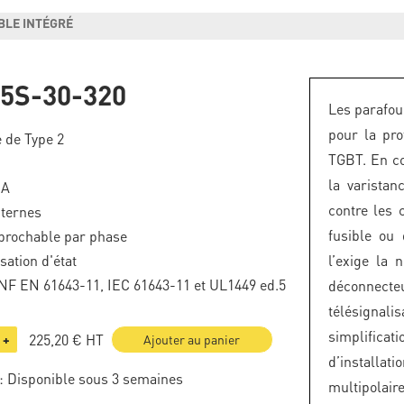
BLE INTÉGRÉ
5S-30-320
Les parafou
pour la pro
 de Type 2
TGBT. En c
la varistan
kA
contre les 
nternes
fusible ou
brochable par phase
sation d'état
l’exige la 
F EN 61643-11, IEC 61643-11 et UL1449 ed.5
déconnect
télésignal
simplific
225,20 €
HT
+
Ajouter au panier
d’installat
: Disponible sous 3 semaines
multipolair