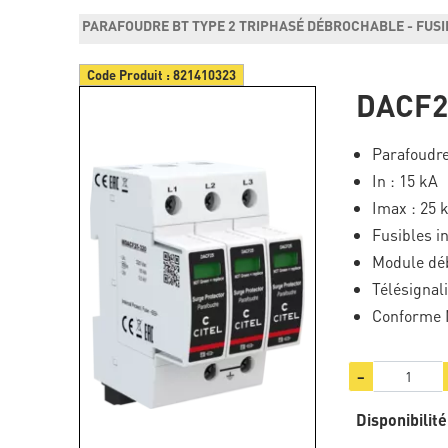
PARAFOUDRE BT TYPE 2 TRIPHASÉ DÉBROCHABLE - FUSI
Code Produit :
821410323
DACF2
Parafoudre
In : 15 kA
Imax : 25 
Fusibles i
Module dé
Télésignali
Conforme N
−
Disponibilité