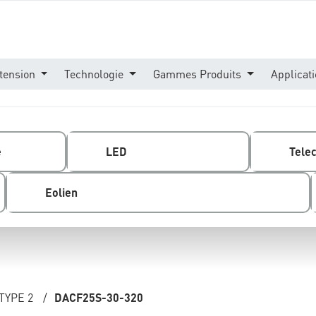
tension
Technologie
Gammes Produits
Applicat
e
LED
Tele
Eolien
TYPE 2
/
DACF25S-30-320