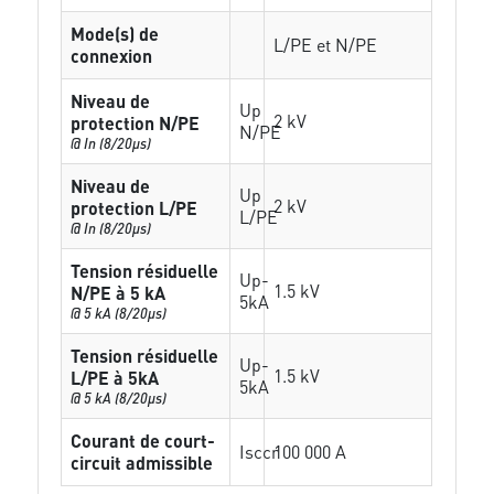
Mode(s) de
L/PE et N/PE
connexion
Niveau de
Up
2 kV
protection N/PE
N/PE
@ In (8/20µs)
Niveau de
Up
2 kV
protection L/PE
L/PE
@ In (8/20µs)
Tension résiduelle
Up-
1.5 kV
N/PE à 5 kA
5kA
@ 5 kA (8/20µs)
Tension résiduelle
Up-
1.5 kV
L/PE à 5kA
5kA
@ 5 kA (8/20µs)
Courant de court-
Isccr
100 000 A
circuit admissible