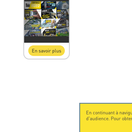
En savoir plus
En continuant à navigu
d'audience. Pour obte