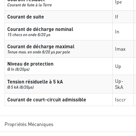
Ipe
Courant de fuite à la Terre
Courant de suite
If
Courant de décharge nominal
In
15 chocs en onde 8/20 µs
Courant de décharge maximal
Imax
Tenue max. en onde 8/20 µs par pole
Niveau de protection
Up
@ In (8/20µs)
Up-
Tension résiduelle à 5 kA
5kA
@ 5 kA (8/20µs)
Courant de court-circuit admissible
Isccr
Propriétés Mécaniques