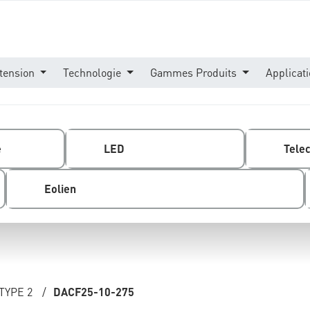
tension
Technologie
Gammes Produits
Applicat
e
LED
Tele
Eolien
TYPE 2
/
DACF25-10-275