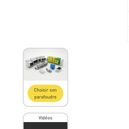
Choisir son
parafoudre
Vidéos