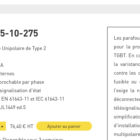
5-10-275
Les parafou
pour la pro
 Unipolaire de Type 2
TGBT. En c
la varistan
kA
contre les 
nternes
fusible ou
brochable par phase
signalisation d'état
l’exige la 
F EN 61643-11 et IEC 61643-11
déconnect
UL1449 ed.5
télésignal
simplific
d’installat
76,40 €
HT
+
Ajouter au panier
multipolair
: Disponible sous 3 semaines