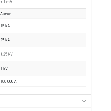
< 1 mA
Aucun
15 kA
25 kA
1.25 kV
1 kV
100 000 A