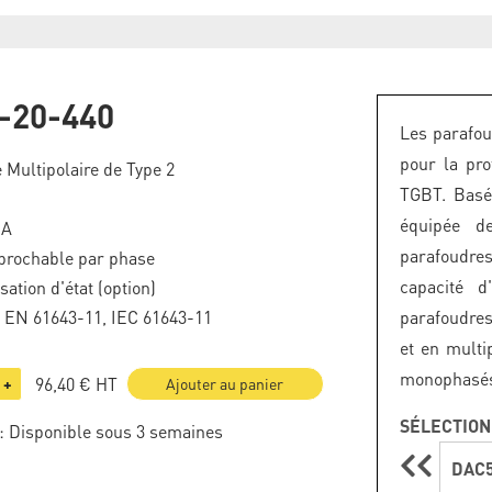
-20-440
Les parafou
pour la pro
 Multipolaire de Type 2
TGBT. Basés
équipée de
kA
parafoudres
brochable par phase
capacité d
sation d'état (option)
F EN 61643-11, IEC 61643-11
parafoudres
et en multi
monophasés 
96,40 €
HT
+
Ajouter au panier
SÉLECTION
: Disponible sous 3 semaines
DAC5