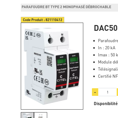
PARAFOUDRE BT TYPE 2 MONOPHASÉ DÉBROCHABLE
Code Produit :
821110412
DAC50
Parafoudre
In : 20 kA
Imax : 50 
Module dé
Télésignali
Certifié N
−
Disponibilité