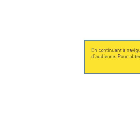
En continuant à navigu
d'audience. Pour obte
CONTACTEZ-NOUS
CITEL
CITEL - 29 boulevard Edgar Quinet
La société
75014 Paris - France
Spécialiste 
Tel: +33.1.41.23.50.23
Une présenc