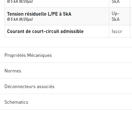
5kA
@ 5 kA (8/20µs)
Up-
Tension résiduelle L/PE à 5kA
5kA
@ 5 kA (8/20µs)
Courant de court-circuit admissible
Isccr
Propriétés Mécaniques
Normes
Déconnecteurs associés
Schematics