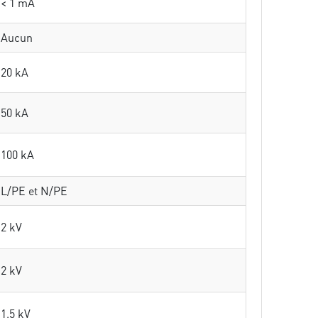
< 1 mA
Aucun
20 kA
50 kA
100 kA
L/PE et N/PE
2 kV
2 kV
1.5 kV