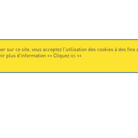
er sur ce site, vous acceptez l'utilisation des cookies à des fins
nir plus d'information >>
Cliquez ici
<<
VIDEO
Citel en vidéo
de la protection foudre
e internationale