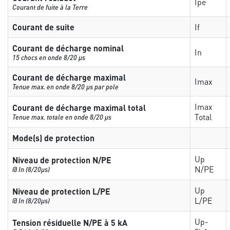
Ipe
Courant de fuite à la Terre
Courant de suite
If
Courant de décharge nominal
In
15 chocs en onde 8/20 µs
Courant de décharge maximal
Imax
Tenue max. en onde 8/20 µs par pole
Imax
Courant de décharge maximal total
Total
Tenue max. totale en onde 8/20 µs
Mode(s) de protection
Up
Niveau de protection N/PE
N/PE
@ In (8/20µs)
Up
Niveau de protection L/PE
L/PE
@ In (8/20µs)
Up-
Tension résiduelle N/PE à 5 kA