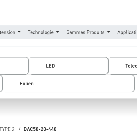
tension
Technologie
Gammes Produits
Applicat
e
LED
Tele
Eolien
TYPE 2
/
DAC50-20-440