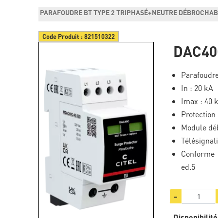
PARAFOUDRE BT TYPE 2 TRIPHASÉ+NEUTRE DÉBROCHA
Code Produit :
821510322
DAC40
Parafoudre
In : 20 kA
Imax : 40 
Protection
Module dé
Télésignal
Conforme 
ed.5
−
Disponibilité