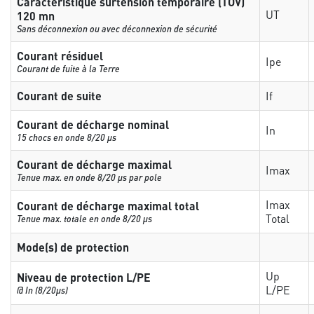
Caractéristique surtension temporaire (TOV)
UT
120 mn
Sans déconnexion ou avec déconnexion de sécurité
Courant résiduel
Ipe
Courant de fuite à la Terre
Courant de suite
If
Courant de décharge nominal
In
15 chocs en onde 8/20 µs
Courant de décharge maximal
Imax
Tenue max. en onde 8/20 µs par pole
Imax
Courant de décharge maximal total
Total
Tenue max. totale en onde 8/20 µs
Mode(s) de protection
Up
Niveau de protection L/PE
L/PE
@ In (8/20µs)