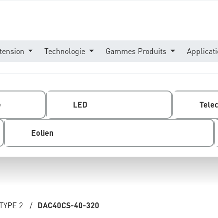
tension
Technologie
Gammes Produits
Applicat
e
LED
Tele
Eolien
TYPE 2
/
DAC40CS-40-320