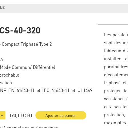
BLE
CS-40-320
Les parafo
sont desti
 Compact Triphasé Type 2
tableaux di
installer
kA
parafoudre
 Mode Commun/ Différentiel
d'écouleme
brochable
isation
triphasé e
NF EN 61643-11 et IEC 61643-11 et UL1449
protéger t
varistance 
ces parafo
protection
190,10 €
HT
+
Ajouter au panier
maximales.
: Disponible sous 3 semaines