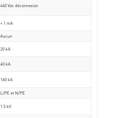
440 Vac déconnexion
< 1 mA
Aucun
20 kA
40 kA
160 kA
L/PE et N/PE
1.5 kV