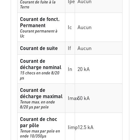
Ipe
Aucun
Courant de fuite à la
Terre
Courant de fonct.
Permanent
Ic
Aucun
Courant permanent à
Uc
Courant de suite
If
Aucun
Courant de
décharge nominal
In
20 kA
15 chocs en onde 8/20
µs
Courant de
décharge maximal
Imax
50 kA
Tenue max. en onde
8/20 µs par pole
Courant de choc
par pôle
Iimp
12.5 kA
Tenue max par pole en
onde 10/350µs