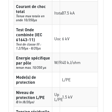
Courant de choc
total
Itotal
37.5 kA
Tenue max totale en
onde 10/350µs
Test Onde
combinée (IEC
Uoc
6 kV
61643-11)
Test de classe III :
1.2/50µs - 8/20µs
Energie spécifique
W/R
40 kJ/ohm
par pôle
tenue max. 10/350 µs
Mode(s) de
L/PE
protection
Niveau de
Up
1.5 kV
protection L/PE
L/PE
@ In (8/20µs)
Tension résiduelle