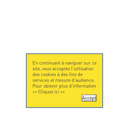
En continuant à naviguer sur ce
site, vous acceptez l'utilisation
des cookies à des fins de
services et mesure d'audience.
Pour obtenir plus d'information
>>
Cliquez ici
<<
Accept
CONTACTEZ-
CITEL
NOUS
La société