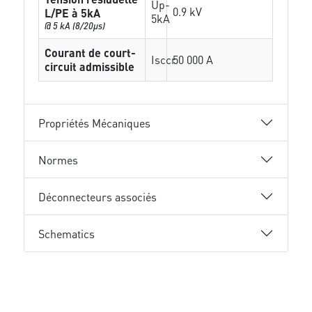
Up-
0.9 kV
L/PE à 5kA
5kA
@ 5 kA (8/20µs)
Courant de court-
Isccr
50 000 A
circuit admissible
Propriétés Mécaniques
Normes
Déconnecteurs associés
Schematics