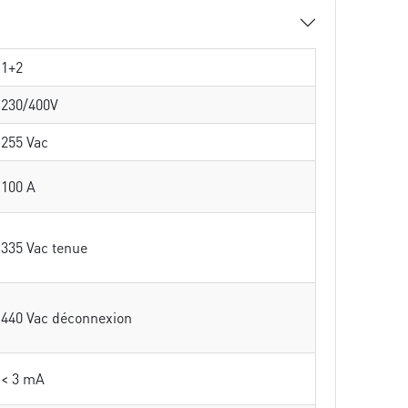
1+2
230/400V
255 Vac
100 A
335 Vac tenue
440 Vac déconnexion
< 3 mA