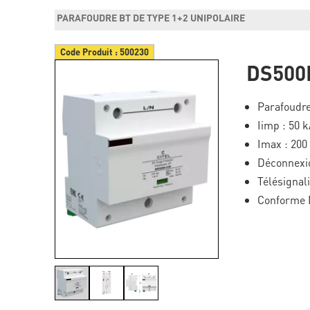
PARAFOUDRE BT DE TYPE 1+2 UNIPOLAIRE
Code Produit :
500230
DS500
Parafoudre
Iimp : 50 
Imax : 200
Déconnexio
Télésignal
Conforme 