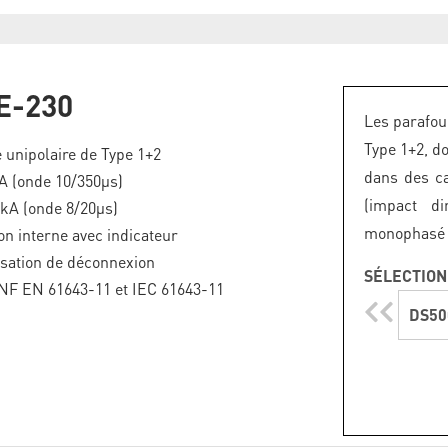
E-230
Les parafou
Type 1+2, do
 unipolaire de Type 1+2
dans des c
kA (onde 10/350µs)
(impact di
 kA (onde 8/20µs)
monophasé o
n interne avec indicateur
isation de déconnexion
SÉLECTION
NF EN 61643-11 et IEC 61643-11
DS50