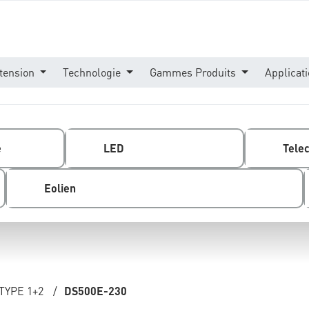
tension
Technologie
Gammes Produits
Applicat
e
LED
Tele
Eolien
TYPE 1+2
/
DS500E-230