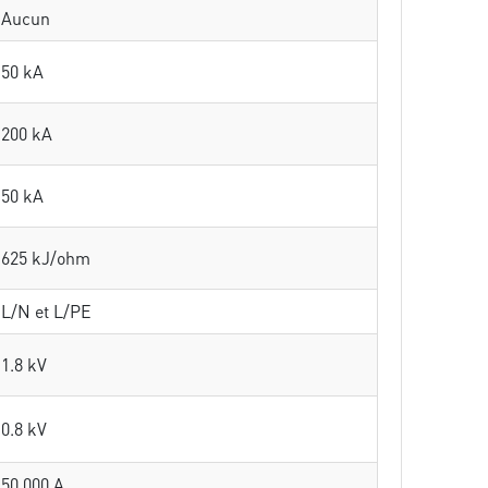
Aucun
50 kA
200 kA
50 kA
625 kJ/ohm
L/N et L/PE
1.8 kV
0.8 kV
50 000 A