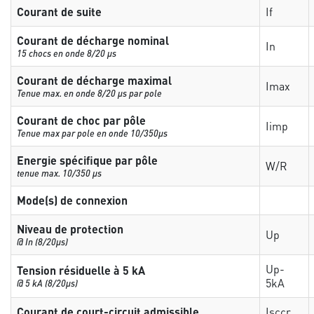
Courant de suite
If
Courant de décharge nominal
In
15 chocs en onde 8/20 µs
Courant de décharge maximal
Imax
Tenue max. en onde 8/20 µs par pole
Courant de choc par pôle
Iimp
Tenue max par pole en onde 10/350µs
Energie spécifique par pôle
W/R
tenue max. 10/350 µs
Mode(s) de connexion
Niveau de protection
Up
@ In (8/20µs)
Up-
Tension résiduelle à 5 kA
5kA
@ 5 kA (8/20µs)
Courant de court-circuit admissible
Isccr