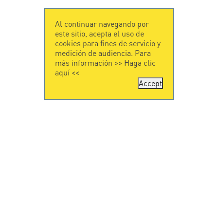
Al continuar navegando por
este sitio, acepta el uso de
cookies para fines de servicio y
medición de audiencia. Para
más información >>
Haga clic
aquí
<<
Accept
CONTÁCTENOS
CITEL
CITEL - 29 boulevard
Historia de CITEL
Edgar Quinet
Especialista en la
75014 Paris - France
protección contra
Tel: +33.1.41.23.50.23
rayos
Presencia
internacional