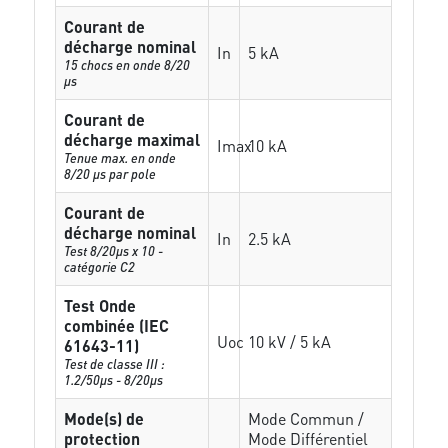
Courant de
décharge nominal
In
5 kA
15 chocs en onde 8/20
µs
Courant de
décharge maximal
Imax
10 kA
Tenue max. en onde
8/20 µs par pole
Courant de
décharge nominal
In
2.5 kA
Test 8/20µs x 10 -
catégorie C2
Test Onde
combinée (IEC
Uoc
10 kV / 5 kA
61643-11)
Test de classe III :
1.2/50µs - 8/20µs
Mode(s) de
Mode Commun /
protection
Mode Différentiel