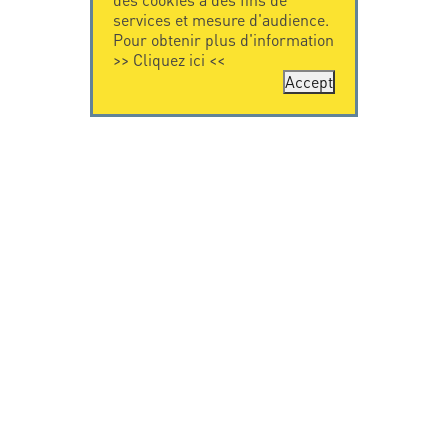
services et mesure d'audience.
Pour obtenir plus d'information
>>
Cliquez ici
<<
Accept
CONTACTEZ-
CITEL
NOUS
La société
Spécialiste de la
CITEL - 29 boulevard
protection foudre
Edgar Quinet
Une présence
75014 Paris - France
internationale
Tel: +33.1.41.23.50.23
VIDEO
RESSOURCES
Citel en vidéo
Téléchargement