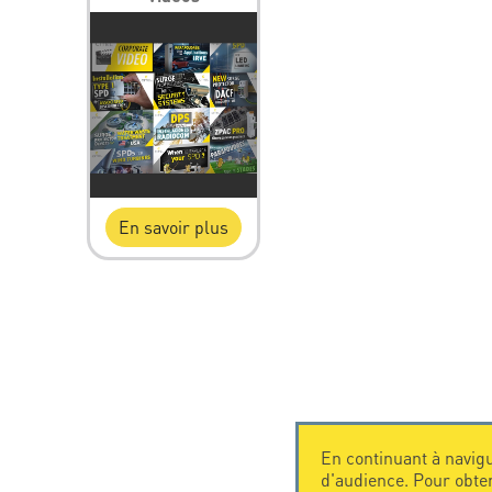
En savoir plus
En continuant à navigu
d'audience. Pour obte