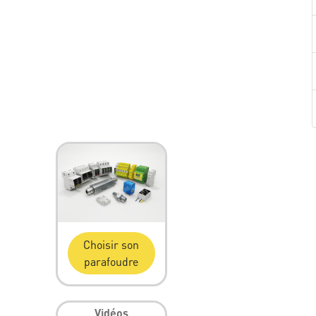
Choisir son
parafoudre
Vidéos