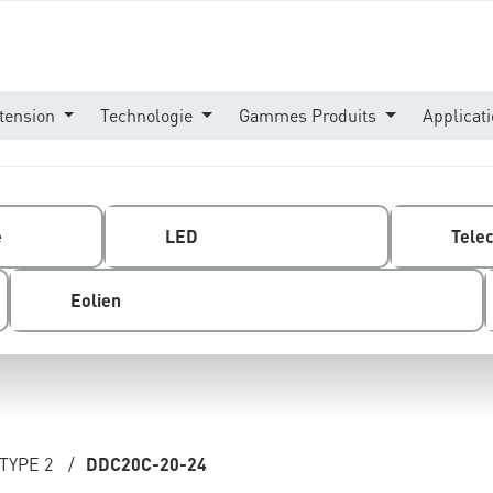
tension
Technologie
Gammes Produits
Applicat
e
LED
Tele
Eolien
TYPE 2
/
DDC20C-20-24