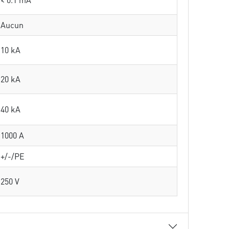
Aucun
10 kA
20 kA
40 kA
1000 A
+/-/PE
250 V