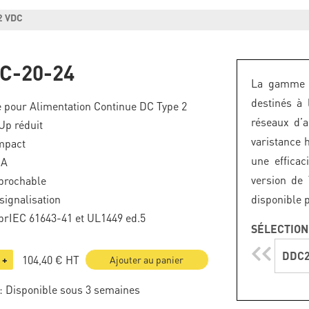
2 VDC
C-20-24
La gamme 
destinés à
 pour Alimentation Continue DC Type 2
réseaux d’a
Up réduit
varistance 
mpact
une efficac
kA
version de
brochable
signalisation
disponible p
rIEC 61643-41 et UL1449 ed.5
SÉLECTION
DDC2
104,40 €
HT
+
Ajouter au panier
: Disponible sous 3 semaines