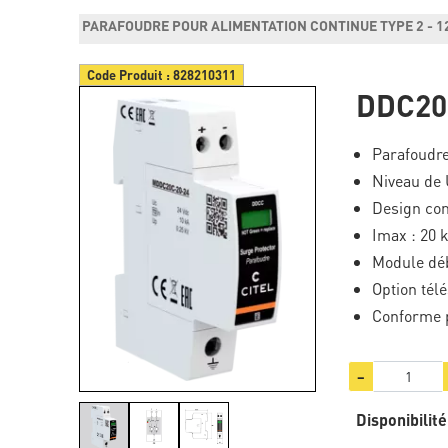
PARAFOUDRE POUR ALIMENTATION CONTINUE TYPE 2 - 1
Code Produit :
828210311
DDC20
Parafoudre
Niveau de 
Design co
Imax : 20 
Module dé
Option télé
Conforme p
−
Disponibilité