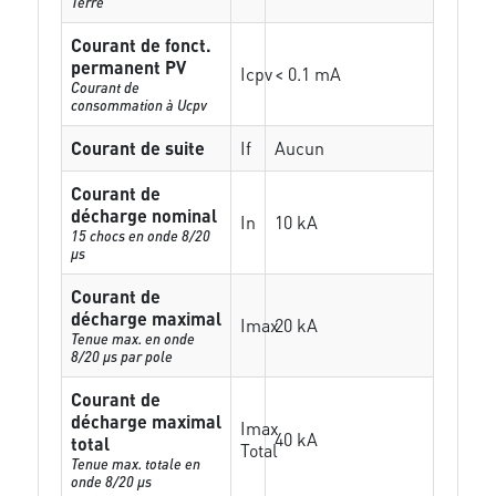
Terre
Courant de fonct.
permanent PV
Icpv
< 0.1 mA
Courant de
consommation à Ucpv
Courant de suite
If
Aucun
Courant de
décharge nominal
In
10 kA
15 chocs en onde 8/20
µs
Courant de
décharge maximal
Imax
20 kA
Tenue max. en onde
8/20 µs par pole
Courant de
décharge maximal
Imax
40 kA
total
Total
Tenue max. totale en
onde 8/20 µs