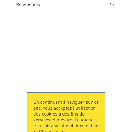
Schematics
En continuant à naviguer sur ce
site, vous acceptez l'utilisation
des cookies à des fins de
services et mesure d'audience.
Pour obtenir plus d'information
>>
Cliquez ici
<<