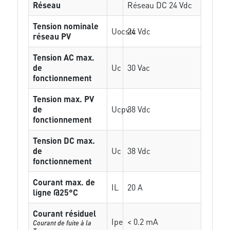
Réseau
Réseau DC 24 Vdc
Tension nominale
Uocstc
24 Vdc
réseau PV
Tension AC max.
de
Uc
30 Vac
fonctionnement
Tension max. PV
de
Ucpv
38 Vdc
fonctionnement
Tension DC max.
de
Uc
38 Vdc
fonctionnement
Courant max. de
IL
20 A
ligne @25°C
Courant résiduel
Ipe
< 0.2 mA
Courant de fuite à la