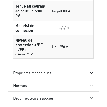
Tenue au courant
de court-circuit
Iscpv
1000 A
PV
Mode(s) de
+/-/PE
connexion
Niveau de
protection +/PE
Up
250 V
(-/PE)
@ In (8/20µs)
Propriétés Mécaniques
Normes
Déconnecteurs associés