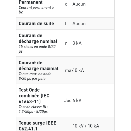
Permanent
Ic
Aucun
Courant permanent à
Uc
Courant de suite
If
Aucun
Courant de
décharge nominal
In
3 kA
15 chocs en onde 8/20
µs
Courant de
décharge maximal
Imax
10 kA
Tenue max. en onde
8/20 µs par pole
Test Onde
combinée (IEC
Uoc
6 kV
61643-11)
Test de classe III :
1.2/50µs - 8/20µs
Tenue surge IEEE
10 kV / 10 kA
C62.41.1