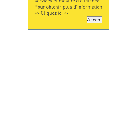
services et mesure d'audience.
Pour obtenir plus d'information
>>
Cliquez ici
<<
Accept
CONTACTEZ-
CITEL
NOUS
La société
Spécialiste de la
CITEL - 29 boulevard
protection foudre
Edgar Quinet
Une présence
75014 Paris - France
internationale
Tel: +33.1.41.23.50.23
VIDEO
RESSOURCES
Citel en vidéo
Téléchargement