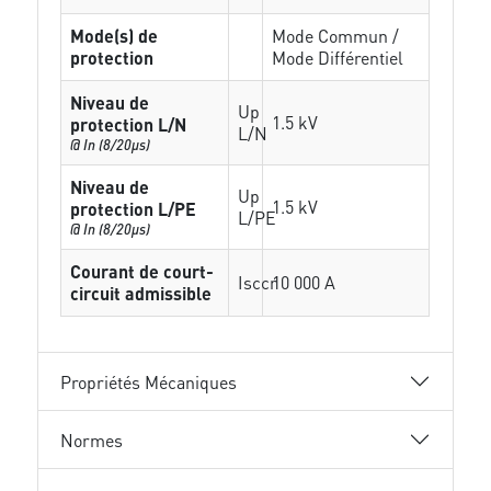
Mode(s) de
Mode Commun /
protection
Mode Différentiel
Niveau de
Up
1.5 kV
protection L/N
L/N
@ In (8/20µs)
Niveau de
Up
1.5 kV
protection L/PE
L/PE
@ In (8/20µs)
Courant de court-
Isccr
10 000 A
circuit admissible
Propriétés Mécaniques
Normes