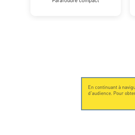
Parafoudre compact
En continuant à navigu
d'audience. Pour obte
CONTACTEZ-NOUS
CITEL
CITEL - 29 boulevard Edgar Quinet
La société