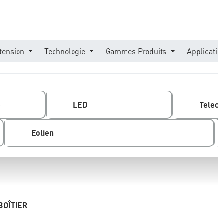
tension
Technologie
Gammes Produits
Applicat
e
LED
Tele
Eolien
BOÎTIER