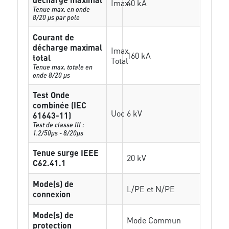
Imax
40 kA
Tenue max. en onde
8/20 µs par pole
Courant de
décharge maximal
Imax
160 kA
total
Total
Tenue max. totale en
onde 8/20 µs
Test Onde
combinée (IEC
Uoc
6 kV
61643-11)
Test de classe III :
1.2/50µs - 8/20µs
Tenue surge IEEE
20 kV
C62.41.1
Mode(s) de
L/PE et N/PE
connexion
Mode(s) de
Mode Commun
protection