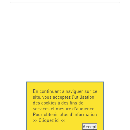
En continuant à naviguer sur ce
site, vous acceptez l'utilisation
des cookies à des fins de
services et mesure d'audience.
Pour obtenir plus d'information
>>
Cliquez ici
<<
Accept