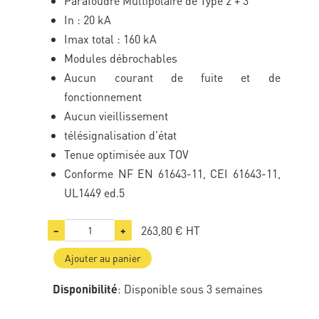
Parafoudre Multipolaire de Type 2 + 3
In : 20 kA
Imax total : 160 kA
Modules débrochables
Aucun courant de fuite et de
fonctionnement
Aucun vieillissement
télésignalisation d'état
Tenue optimisée aux TOV
Conforme NF EN 61643-11, CEI 61643-11,
UL1449 ed.5
263,80 €
HT
−
+
Ajouter au panier
Disponibilité
: Disponible sous 3 semaines