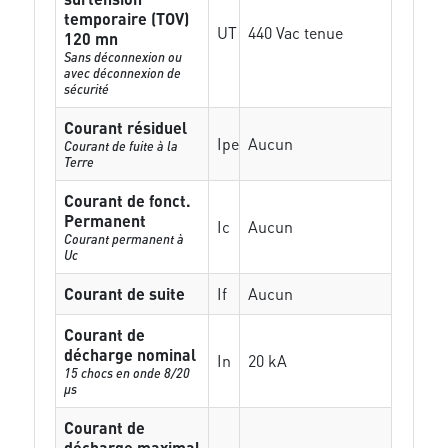
temporaire (TOV)
UT
440 Vac tenue
120 mn
Sans déconnexion ou
avec déconnexion de
sécurité
Courant résiduel
Ipe
Aucun
Courant de fuite à la
Terre
Courant de fonct.
Permanent
Ic
Aucun
Courant permanent à
Uc
Courant de suite
If
Aucun
Courant de
décharge nominal
In
20 kA
15 chocs en onde 8/20
µs
Courant de
décharge maximal