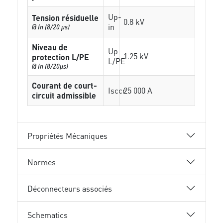
Up-
Tension résiduelle
0.8 kV
in
@ In (8/20 µs)
Niveau de
Up
1.25 kV
protection L/PE
L/PE
@ In (8/20µs)
Courant de court-
Isccr
25 000 A
circuit admissible
Propriétés Mécaniques
Normes
Déconnecteurs associés
Schematics