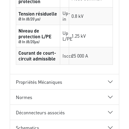
protection
Up-
Tension résiduelle
0.8 kV
in
@ In (8/20 µs)
Niveau de
Up
1.25 kV
protection L/PE
L/PE
@ In (8/20µs)
Courant de court-
Isccr
25 000 A
circuit admissible
Propriétés Mécaniques
Normes
Déconnecteurs associés
Schematics