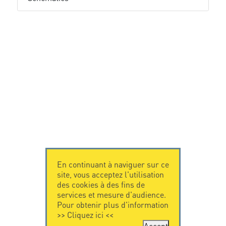
En continuant à naviguer sur ce
site, vous acceptez l'utilisation
des cookies à des fins de
services et mesure d'audience.
Pour obtenir plus d'information
>>
Cliquez ici
<<
Accept