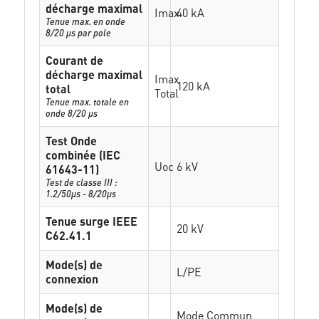
décharge maximal
Imax
40 kA
Tenue max. en onde
8/20 µs par pole
Courant de
décharge maximal
Imax
120 kA
total
Total
Tenue max. totale en
onde 8/20 µs
Test Onde
combinée (IEC
Uoc
6 kV
61643-11)
Test de classe III :
1.2/50µs - 8/20µs
Tenue surge IEEE
20 kV
C62.41.1
Mode(s) de
L/PE
connexion
Mode(s) de
Mode Commun