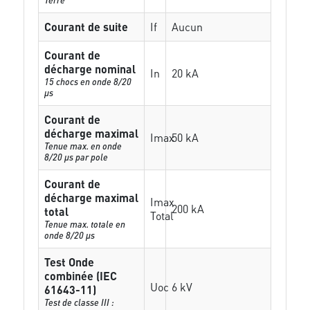
Courant de suite
If
Aucun
Courant de
décharge nominal
In
20 kA
15 chocs en onde 8/20
µs
Courant de
décharge maximal
Imax
50 kA
Tenue max. en onde
8/20 µs par pole
Courant de
décharge maximal
Imax
200 kA
total
Total
Tenue max. totale en
onde 8/20 µs
Test Onde
combinée (IEC
Uoc
6 kV
61643-11)
Test de classe III :