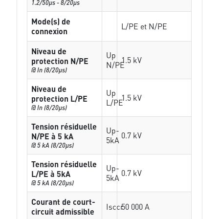
1.2/50µs - 8/20µs
Mode(s) de
L/PE et N/PE
connexion
Niveau de
Up
1.5 kV
protection N/PE
N/PE
@ In (8/20µs)
Niveau de
Up
1.5 kV
protection L/PE
L/PE
@ In (8/20µs)
Tension résiduelle
Up-
0.7 kV
N/PE à 5 kA
5kA
@ 5 kA (8/20µs)
Tension résiduelle
Up-
0.7 kV
L/PE à 5kA
5kA
@ 5 kA (8/20µs)
Courant de court-
Isccr
50 000 A
circuit admissible