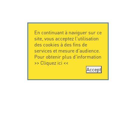
En continuant à naviguer sur ce
site, vous acceptez l'utilisation
des cookies à des fins de
services et mesure d'audience.
Pour obtenir plus d'information
>>
Cliquez ici
<<
Accept
CONTACTEZ-
CITEL
NOUS
La société
Spécialiste de la
CITEL - 29 boulevard
protection foudre
Edgar Quinet
Une présence
75014 Paris - France
internationale
Tel: +33.1.41.23.50.23