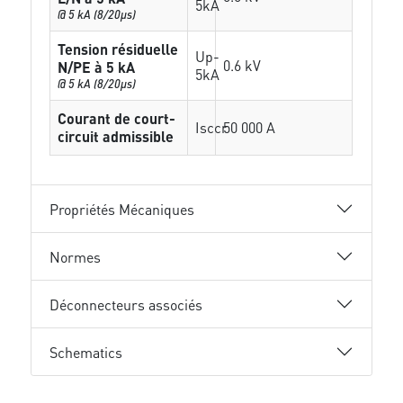
5kA
@ 5 kA (8/20µs)
Tension résiduelle
Up-
0.6 kV
N/PE à 5 kA
5kA
@ 5 kA (8/20µs)
Courant de court-
Isccr
50 000 A
circuit admissible
Propriétés Mécaniques
Normes
Déconnecteurs associés
Schematics