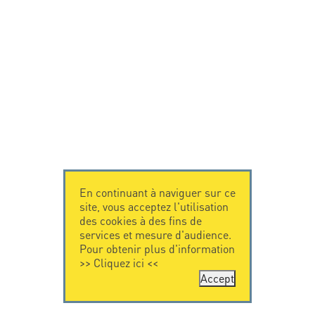
En continuant à naviguer sur ce
site, vous acceptez l'utilisation
des cookies à des fins de
services et mesure d'audience.
Pour obtenir plus d'information
>>
Cliquez ici
<<
Accept