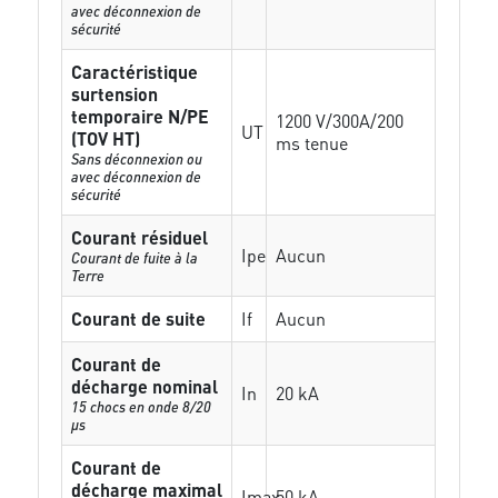
avec déconnexion de
sécurité
Caractéristique
surtension
temporaire N/PE
1200 V/300A/200
UT
(TOV HT)
ms tenue
Sans déconnexion ou
avec déconnexion de
sécurité
Courant résiduel
Ipe
Aucun
Courant de fuite à la
Terre
Courant de suite
If
Aucun
Courant de
décharge nominal
In
20 kA
15 chocs en onde 8/20
µs
Courant de
décharge maximal
Imax
50 kA