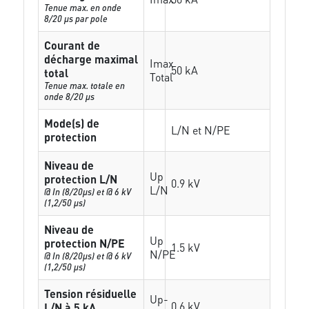
Tenue max. en onde
8/20 µs par pole
Courant de
décharge maximal
Imax
50 kA
total
Total
Tenue max. totale en
onde 8/20 µs
Mode(s) de
L/N et N/PE
protection
Niveau de
Up
protection L/N
0.9 kV
L/N
@ In (8/20µs) et @ 6 kV
(1,2/50 µs)
Niveau de
Up
protection N/PE
1.5 kV
N/PE
@ In (8/20µs) et @ 6 kV
(1,2/50 µs)
Tension résiduelle
Up-
0.6 kV
L/N à 5 kA