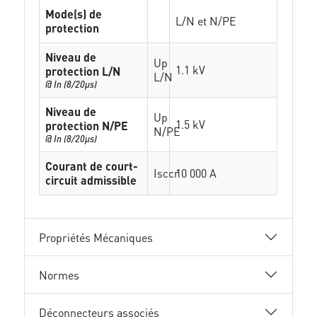
Mode(s) de
L/N et N/PE
protection
Niveau de
Up
1.1 kV
protection L/N
L/N
@ In (8/20µs)
Niveau de
Up
1.5 kV
protection N/PE
N/PE
@ In (8/20µs)
Courant de court-
Isccr
10 000 A
circuit admissible
Propriétés Mécaniques
Normes
Déconnecteurs associés