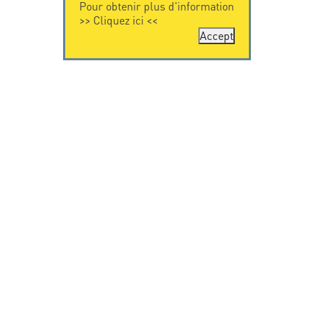
Pour obtenir plus d'information
>>
Cliquez ici
<<
Accept
CONTACTEZ-
CITEL
NOUS
La société
Spécialiste de la
CITEL - 29 boulevard
protection foudre
Edgar Quinet
Une présence
75014 Paris - France
internationale
Tel: +33.1.41.23.50.23
VIDEO
RESSOURCES
Citel en vidéo
Téléchargement
© Copyright CITEL 2026, Tous droits réservés.