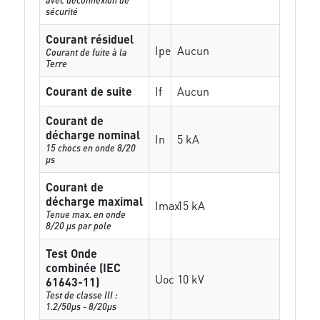
sécurité
Courant résiduel
Ipe
Aucun
Courant de fuite à la
Terre
Courant de suite
If
Aucun
Courant de
décharge nominal
In
5 kA
15 chocs en onde 8/20
µs
Courant de
décharge maximal
Imax
15 kA
Tenue max. en onde
8/20 µs par pole
Test Onde
combinée (IEC
Uoc
10 kV
61643-11)
Test de classe III :
1.2/50µs - 8/20µs