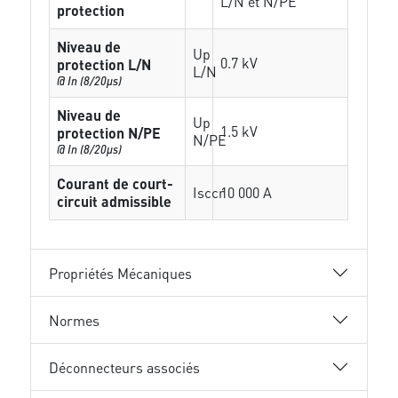
L/N et N/PE
protection
Niveau de
Up
0.7 kV
protection L/N
L/N
@ In (8/20µs)
Niveau de
Up
1.5 kV
protection N/PE
N/PE
@ In (8/20µs)
Courant de court-
Isccr
10 000 A
circuit admissible
Propriétés Mécaniques
Normes
Déconnecteurs associés