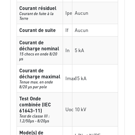
Courant résiduel
Ipe
Aucun
Courant de fuite à la
Terre
Courant de suite
If
Aucun
Courant de
décharge nominal
In
5 kA
15 chocs en onde 8/20
µs
Courant de
décharge maximal
Imax
15 kA
Tenue max. en onde
8/20 µs par pole
Test Onde
combinée (IEC
Uoc
10 kV
61643-11)
Test de classe III :
1.2/50µs - 8/20µs
Mode(s) de