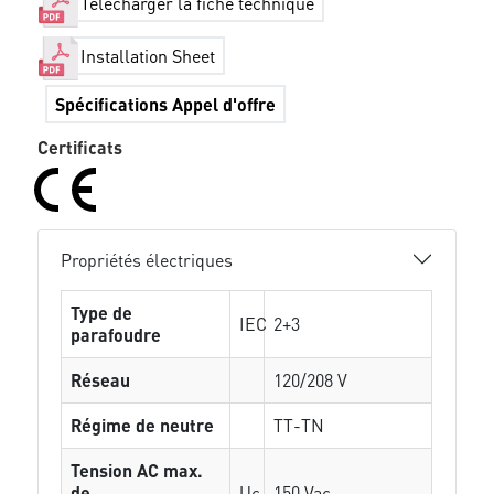
Télécharger la fiche technique
Installation Sheet
Spécifications Appel d'offre
Certificats
Propriétés électriques
Type de
IEC
2+3
parafoudre
Réseau
120/208 V
Régime de neutre
TT-TN
Tension AC max.
de
Uc
150 Vac