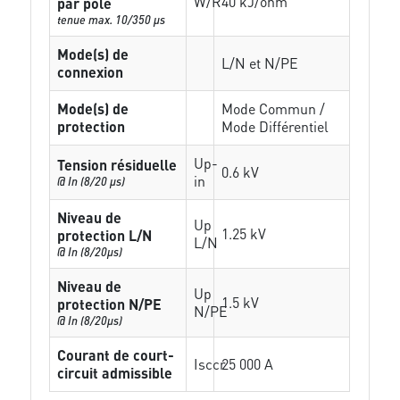
W/R
40 kJ/ohm
par pôle
tenue max. 10/350 µs
Mode(s) de
L/N et N/PE
connexion
Mode(s) de
Mode Commun /
protection
Mode Différentiel
Up-
Tension résiduelle
0.6 kV
in
@ In (8/20 µs)
Niveau de
Up
1.25 kV
protection L/N
L/N
@ In (8/20µs)
Niveau de
Up
1.5 kV
protection N/PE
N/PE
@ In (8/20µs)
Courant de court-
Isccr
25 000 A
circuit admissible