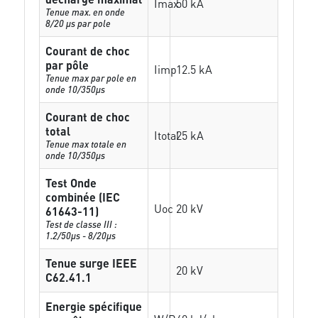
Imax
50 kA
Tenue max. en onde
8/20 µs par pole
Courant de choc
par pôle
Iimp
12.5 kA
Tenue max par pole en
onde 10/350µs
Courant de choc
total
Itotal
25 kA
Tenue max totale en
onde 10/350µs
Test Onde
combinée (IEC
Uoc
20 kV
61643-11)
Test de classe III :
1.2/50µs - 8/20µs
Tenue surge IEEE
20 kV
C62.41.1
Energie spécifique