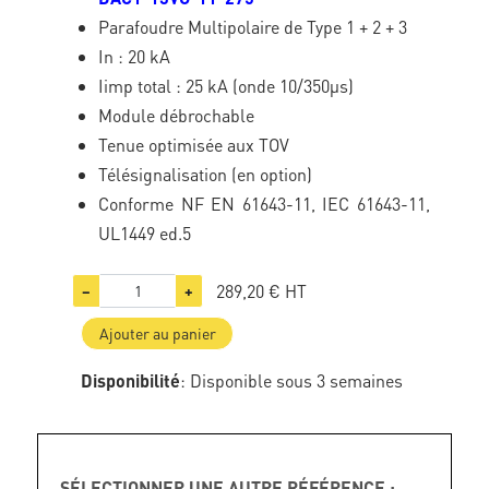
Parafoudre Multipolaire de Type 1 + 2 + 3
In : 20 kA
Iimp total : 25 kA (onde 10/350µs)
Module débrochable
Tenue optimisée aux TOV
Télésignalisation (en option)
Conforme NF EN 61643-11, IEC 61643-11,
UL1449 ed.5
289,20 €
HT
−
+
Ajouter au panier
Disponibilité
: Disponible sous 3 semaines
SÉLECTIONNER UNE AUTRE RÉFÉRENCE :