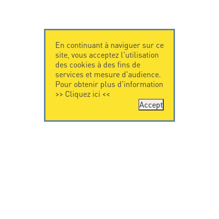
En continuant à naviguer sur ce
site, vous acceptez l'utilisation
des cookies à des fins de
services et mesure d'audience.
Pour obtenir plus d'information
>>
Cliquez ici
<<
Accept
CONTACTEZ-
CITEL
NOUS
La société
Spécialiste de la
CITEL - 29 boulevard
protection foudre
Edgar Quinet
Une présence
75014 Paris - France
internationale
Tel: +33.1.41.23.50.23