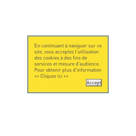
En continuant à naviguer sur ce
site, vous acceptez l'utilisation
des cookies à des fins de
services et mesure d'audience.
Pour obtenir plus d'information
>>
Cliquez ici
<<
Accept
CONTACTEZ-
CITEL
NOUS
La société
Spécialiste de la
CITEL - 29 boulevard
protection foudre
Edgar Quinet