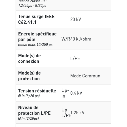
Test de classe III :
1.2/50µs - 8/20µs
Tenue surge IEEE
20 kV
C62.41.1
Energie spécifique
W/R
40 kJ/ohm
par pôle
tenue max. 10/350 µs
Mode(s) de
L/PE
connexion
Mode(s) de
Mode Commun
protection
Up-
Tension résiduelle
0.4 kV
in
@ In (8/20 µs)
Niveau de
Up
1.25 kV
protection L/PE
L/PE
@ In (8/20µs)