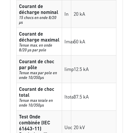
Courant de
décharge nominal
In
20 kA
15 chocs en onde 8/20
µs
Courant de
décharge maximal
Imax
50 kA
Tenue max. en onde
8/20 µs par pole
Courant de choc
par pôle
Iimp
12.5 kA
Tenue max par pole en
onde 10/350µs
Courant de choc
total
Itotal
37.5 kA
Tenue max totale en
onde 10/350µs
Test Onde
combinée (IEC
Uoc
20 kV
61643-11)