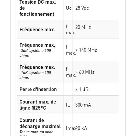
Tension DC max.
de
Uc
28 Vdc
fonctionnement
f
20 MHz
Fréquence max.
max.
Fréquence max.
f
> 140 MHz
-3dB, système 100
max.
ohms
Fréquence max.
f
> 60 MHz
-1dB, système 100
max.
ohms
Perte d'insertion
< 1 dB
Courant max. de
IL
300 mA
ligne @25°C
Courant de
décharge maximal
Imax
20 kA
Tenue max. en onde