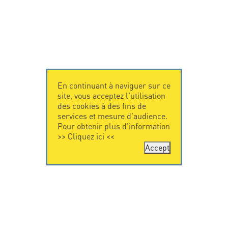
En continuant à naviguer sur ce
site, vous acceptez l'utilisation
des cookies à des fins de
services et mesure d'audience.
Pour obtenir plus d'information
>>
Cliquez ici
<<
Accept
CONTACTEZ-
CITEL
NOUS
La société
Spécialiste de la
CITEL - 29 boulevard
protection foudre
Edgar Quinet