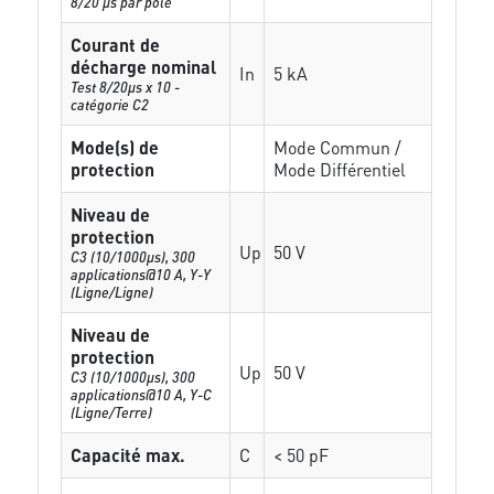
8/20 µs par pole
Courant de
décharge nominal
In
5 kA
Test 8/20µs x 10 -
catégorie C2
Mode(s) de
Mode Commun /
protection
Mode Différentiel
Niveau de
protection
Up
50 V
C3 (10/1000μs), 300
applications@10 A, Y-Y
(Ligne/Ligne)
Niveau de
protection
Up
50 V
C3 (10/1000μs), 300
applications@10 A, Y-C
(Ligne/Terre)
Capacité max.
C
< 50 pF