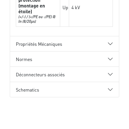
(montage en
Up
4 kV
étoile)
(+/-) / (+/PE ou -/PE) @
In (8/20µs)
Propriétés Mécaniques
Normes
Déconnecteurs associés
Schematics