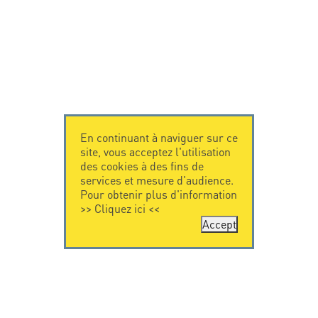
En continuant à naviguer sur ce
site, vous acceptez l'utilisation
des cookies à des fins de
services et mesure d'audience.
Pour obtenir plus d'information
>>
Cliquez ici
<<
Accept
CONTACTEZ-
CITEL
NOUS
La société
Spécialiste de la
CITEL - 29 boulevard