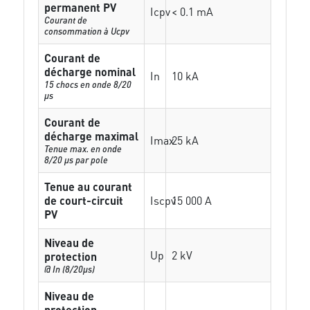
permanent PV
Icpv
< 0.1 mA
Courant de
consommation à Ucpv
Courant de
décharge nominal
In
10 kA
15 chocs en onde 8/20
µs
Courant de
décharge maximal
Imax
25 kA
Tenue max. en onde
8/20 µs par pole
Tenue au courant
de court-circuit
Iscpv
15 000 A
PV
Niveau de
Up
2 kV
protection
@ In (8/20µs)
Niveau de
protection