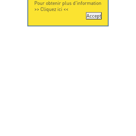
Pour obtenir plus d'information
>>
Cliquez ici
<<
Accept
CONTACTEZ-
CITEL
NOUS
La société
Spécialiste de la
CITEL - 29 boulevard
protection foudre
Edgar Quinet
Une présence
75014 Paris - France
internationale
Tel: +33.1.41.23.50.23
VIDEO
RESSOURCES
Citel en vidéo
Téléchargement
© Copyright CITEL 2026, Tous droits réservés.