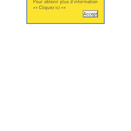
Pour obtenir plus d'information
>>
Cliquez ici
<<
Accept
CONTACTEZ-
CITEL
NOUS
La société
Spécialiste de la
CITEL - 29 boulevard
protection foudre
Edgar Quinet
Une présence
75014 Paris - France
internationale
Tel: +33.1.41.23.50.23
VIDEO
RESSOURCES
Citel en vidéo
Téléchargement
© Copyright CITEL 2026, Tous droits réservés.