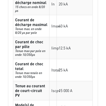
décharge nominal
In
20 kA
15 chocs en onde 8/20
µs
Courant de
décharge maximal
Imax
40 kA
Tenue max. en onde
8/20 µs par pole
Courant de choc
par pôle
Iimp
12.5 kA
Tenue max par pole en
onde 10/350µs
Courant de choc
total
Itotal
25 kA
Tenue max totale en
onde 10/350µs
Tenue au courant
de court-circuit
Iscpv
15 000 A
PV
Mode(s) de