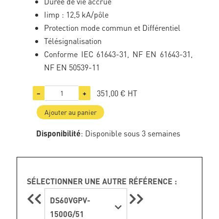
Durée de vie accrue
Iimp : 12,5 kA/pôle
Protection mode commun et Différentiel
Télésignalisation
Conforme IEC 61643-31, NF EN 61643-31,
NF EN 50539-11
351,00 €
HT
−
+
Ajouter au panier
Disponibilité
: Disponible sous 3 semaines
SÉLECTIONNER UNE AUTRE RÉFÉRENCE :
DS60VGPV-
1500G/51