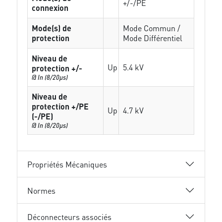
+/-/PE
connexion
Mode(s) de
Mode Commun /
protection
Mode Différentiel
Niveau de
Up
5.4 kV
protection +/-
@ In (8/20µs)
Niveau de
protection +/PE
Up
4.7 kV
(-/PE)
@ In (8/20µs)
Propriétés Mécaniques
Normes
Déconnecteurs associés