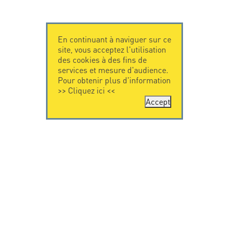
En continuant à naviguer sur ce
site, vous acceptez l'utilisation
des cookies à des fins de
services et mesure d'audience.
Pour obtenir plus d'information
>>
Cliquez ici
<<
Accept
CONTACTEZ-
CITEL
NOUS
La société
Spécialiste de la
CITEL - 29 boulevard
protection foudre
Edgar Quinet
Une présence
75014 Paris - France
internationale
Tel: +33.1.41.23.50.23