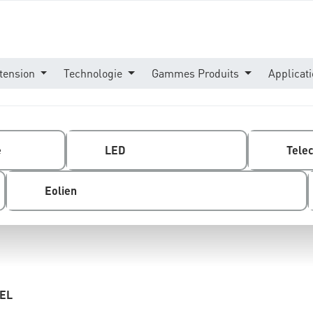
tension
Technologie
Gammes Produits
Applicat
e
LED
Tele
Eolien
IEL