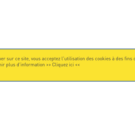
er sur ce site, vous acceptez l'utilisation des cookies à des fins
nir plus d'information >>
Cliquez ici
<<
VIDEO
Citel en vidéo
de la protection foudre
e internationale