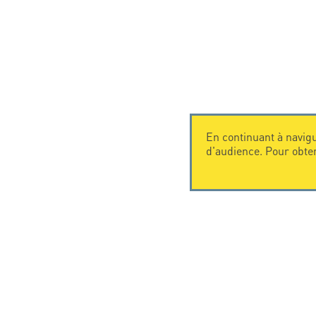
En continuant à navigu
d'audience. Pour obte
CONTACTEZ-NOUS
CITEL
CITEL - 29 boulevard Edgar Quinet
La société
75014 Paris - France
Spécialiste 
Tel: +33.1.41.23.50.23
Une présenc