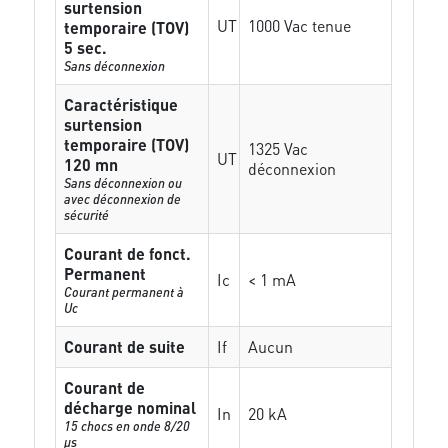
surtension
UT
1000 Vac tenue
temporaire (TOV)
5 sec.
Sans déconnexion
Caractéristique
surtension
temporaire (TOV)
1325 Vac
UT
120 mn
déconnexion
Sans déconnexion ou
avec déconnexion de
sécurité
Courant de fonct.
Permanent
Ic
< 1 mA
Courant permanent à
Uc
Courant de suite
If
Aucun
Courant de
décharge nominal
In
20 kA
15 chocs en onde 8/20
µs