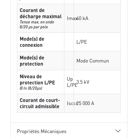
Courant de
décharge maximal
Imax
40 kA
Tenue max. en onde
8/20 µs par pole
Mode(s) de
L/PE
connexion
Mode(s) de
Mode Commun
protection
Niveau de
Up
3.5 kV
protection L/PE
L/PE
@ In (8/20µs)
Courant de court-
Isccr
25 000 A
circuit admissible
Propriétés Mécaniques