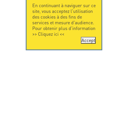
En continuant à naviguer sur ce
site, vous acceptez l'utilisation
des cookies à des fins de
services et mesure d'audience.
Pour obtenir plus d'information
>>
Cliquez ici
<<
Accept
CONTACTEZ-
CITEL
NOUS
La société
Spécialiste de la
CITEL - 29 boulevard
protection foudre
Edgar Quinet
Une présence
75014 Paris - France
internationale
Tel: +33.1.41.23.50.23